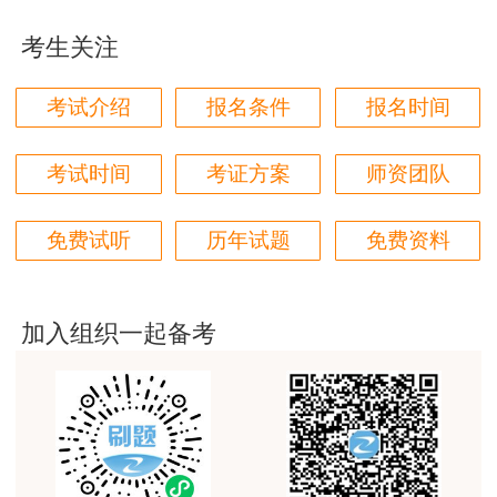
老师们讲的很好，通俗易懂，对小白很友好
考生关注
用户li****11
建筑专业跟网校过了，今年考其他安全，还是选择网
考试介绍
报名条件
报名时间
校。
用户m6****57
考试时间
考证方案
师资团队
师资过硬，学习无忧，感觉自已选对了
免费试听
历年试题
免费资料
用户da****ng
生产技术今年的教学比起去年，在实例的列举上更丰
富生动。
加入组织一起备考
用户m3****68
课程清晰易懂，便于记忆，老师重难点讲解也很清晰
用户we****66
跟着老师学习理解的特别快，比自己学习容易多了