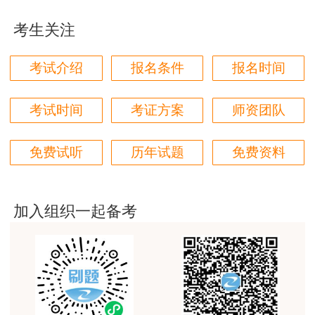
贾老师讲的太好了，题库、资料还多
着疑问去听课。有些同学可能对知识点吸收的比较
考生关注
快，所以同学们看网课视频的时候可以根据自己的
用户zh****94
学习情况适当的加速，加速到1.25-1.5倍，重点内
老师们讲的很好，通俗易懂，对小白很友好
考试介绍
报名条件
报名时间
容要反复听，做好笔记。
用户li****11
注：
购买
安全工程师尊享无忧班
赠送官方正版
建筑专业跟网校过了，今年考其他安全，还是选择网
考试时间
考证方案
师资团队
校。
教材，
立即购课>>
用户m6****57
免费试听
历年试题
免费资料
师资过硬，学习无忧，感觉自已选对了
用户da****ng
加入组织一起备考
生产技术今年的教学比起去年，在实例的列举上更丰
富生动。
用户m3****68
课程清晰易懂，便于记忆，老师重难点讲解也很清晰