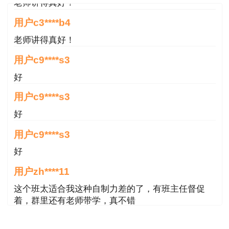
2、一本教材，至少需要看两遍。
用户c3****b4
第一遍看教材时，应该全面覆盖、微观把握、
老师讲得真好！
不遗漏任何一个细节。第二次复习教材时，需要从
宏观框架的层面上消化教材，清除盲点、查缺补
用户c9****s3
漏。
好
用户c9****s3
小编建议大家跟着网课老师一起学，老师会给
大家找出教材中考试的重难点，这样也能为大家节
好
省出很大一部分的备考时间>>
老师带你学
用户c9****s3
好
跟老师学习时应该怎么正确看网课？
用户zh****11
看网课前先大家先通读教材，要知道自己这节
这个班太适合我这种自制力差的了，有班主任督促
网课将要学什么，分几个部分，主要讲了什么，在
着，群里还有老师带学，真不错
看教材时自己懂了哪些知识点，记住了哪部分内
用户zh****87
容，还有哪些知识点是不懂的，看网课时一定要带