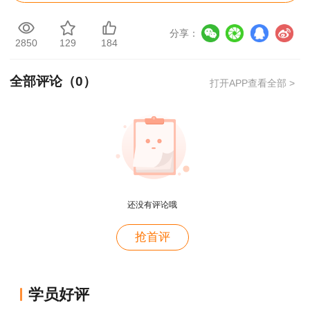
分享：
2850
129
184
全部评论（
0
）
打开APP查看全部 >
教材拿到手后应该如何学习？
1、了解教材章节分布、明确教材内容框架，
是最先要完成的任务，“目录”是帮助完成这项任务
用户m9****68
的最好助手。
还没有评论哦
满意
用户c3****b4
看目录，先对教材有一个整体了解，再根据各
抢首评
章节知识的多少，制定学习计划，明确每天的复习
老师讲得真好！
内容，循序渐进，逐渐熟悉教材，理解基础知识。
用户c3****b4
学员好评
老师讲得真好！