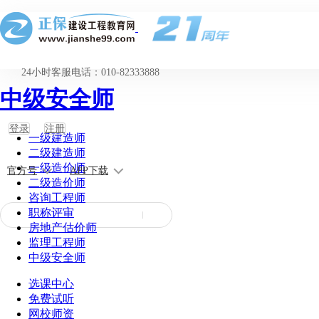
24小时客服电话：010-82333888
中级安全师
登录
注册
一级建造师
二级建造师
一级造价师
官方号
APP下载
二级造价师
咨询工程师
职称评审
房地产估价师
监理工程师
中级安全师
选课中心
免费试听
网校师资