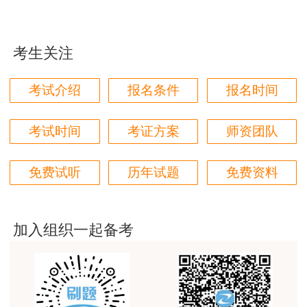
用户zh****94
老师们讲的很好，通俗易懂，对小白很友好
考生关注
用户li****11
三、
其他变化及注意事项
建筑专业跟网校过了，今年考其他安全，还是选择网
考试介绍
报名条件
报名时间
校。
1.
试题题目越来越灵活和细节化，但仍属于大
用户m6****57
纲之内，超教材考规范的现象越来越多。
考试时间
考证方案
师资团队
师资过硬，学习无忧，感觉自已选对了
2.
针对试题内容要多思考：
切忌“一目十行”
，
免费试听
历年试题
免费资料
用户da****ng
读题要逐字逐句的读。有时候一个字，会改变整个
生产技术今年的教学比起去年，在实例的列举上更丰
题目的结果。
富生动。
加入组织一起备考
3.
针对案例题，可以先看问题再看背景资料，
用户m3****68
带着问题去分析，可以节省时间，提高做题效率。
课程清晰易懂，便于记忆，老师重难点讲解也很清晰
对于一时没有做题思路的问题，可以暂时略过，先
用户we****66
做后面的题目，最后再回过头来分析余下的题目。