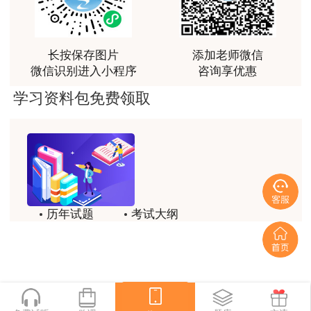
跟着老师学习理解的特别快，比自己学习容易多了
切忌不要在个别题目上浪费过多时间。
用户m0****66
4.
对于教材中提及的相关规范也要有所了解、
贾老师讲的很有水平，这次考过全靠他了
长按保存图片
添加老师微信
掌握，有些题目需要从规范中寻找答案。单纯以教
微信识别进入小程序
咨询享优惠
用户m0****68
材为基础很难应付考试。
学习资料包免费领取
贾老师一如既往的稳
四、各章分值占比（含结合反馈情况的预计）
用户m1****68
回顾整个学习过程，我收获的不仅是证书和技能，更
重要的是养成了持续学习的习惯和自我驱动力；这门
网课像一位循循善诱的引路人，让我相信只要选对方
法、坚持行动，每个人都能突破自己的天花板，真心
历年试题
考试大纲
感谢这段旅程，未来我也会继续在这里深耕，向更高
目标进发！
模拟试题
备考精华
用户m2****18
一键领取
五、复习建议指南
讲解的很有条理，思路清晰，推荐
用户QQ****87
针对考《安全建筑》学员，我们还是要按部就