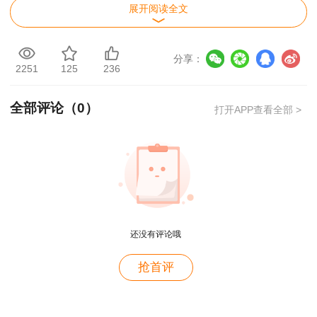
展开阅读全文
加验收人员）、《建筑与施工现场安全卫生与职业
健康通用规范》（针对坠落和物体打击的安全技术
分享：
措施）、《建筑施工安全技术统一规范》（安全技
2251
125
236
术交底的内容）、《建筑深基坑工程施工安全技术
规范》（基坑监测的内容）、《建筑施工扣件式钢
全部评论（
0
）
打开APP查看全部 >
管脚手架安全技术规范》（悬挑脚手架规范做
法）、关于塔式起重机隐患的识别、《生产安全事
用户m9****68
故应急演练基本规范》（应急演练的四个环节）
满意
二、
各章节考察范围及特点：
用户c3****b4
还没有评论哦
老师讲得真好！
用户c3****b4
抢首评
老师讲得真好！