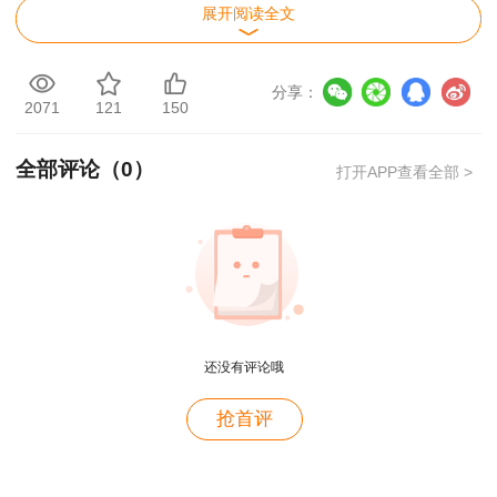
展开阅读全文
广州市政府服务热线020-12345。
广州市人力资源和社会保障局
分享：
2071
121
150
2022年11月22日
全部评论（
0
）
打开APP查看全部 >
用户m9****68
还没有评论哦
满意
用户c3****b4
抢首评
老师讲得真好！
用户c3****b4