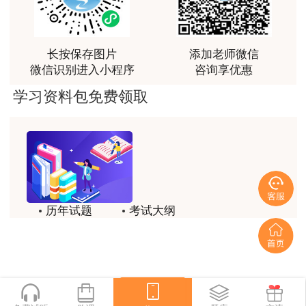
课程清晰易懂，便于记忆，老师重难点讲解也很清晰
用户we****66
跟着老师学习理解的特别快，比自己学习容易多了
长按保存图片
添加老师微信
微信识别进入小程序
咨询享优惠
用户m0****66
学习资料包免费领取
贾老师讲的很有水平，这次考过全靠他了
用户m0****68
贾老师一如既往的稳
用户m1****68
回顾整个学习过程，我收获的不仅是证书和技能，更
历年试题
考试大纲
重要的是养成了持续学习的习惯和自我驱动力；这门
模拟试题
备考精华
网课像一位循循善诱的引路人，让我相信只要选对方
法、坚持行动，每个人都能突破自己的天花板，真心
一键领取
感谢这段旅程，未来我也会继续在这里深耕，向更高
目标进发！
用户m2****18