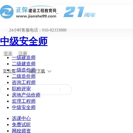
24小时客服电话：010-82333888
中级安全师
登录
注册
一级建造师
二级建造师
一级造价师
官方号
APP下载
二级造价师
咨询工程师
职称评审
房地产估价师
监理工程师
中级安全师
选课中心
免费试听
网校师资