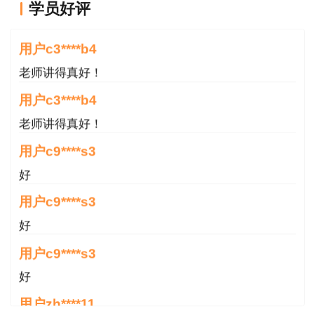
术、文物博物、实验技术、艺术、体育、技工院校
学员好评
老师讲得真好！
教师等8个系列的职称评价。其中，取得高级工职
业资格或职业技能等级后从事技术技能工作满2年
用户c3****b4
的，可由单位自主聘任相应系列初级职称；取得技
老师讲得真好！
师职业资格或职业技能等级后从事技术技能工作满
用户c3****b4
3年的，可申报评审相应系列中级职称；取得高级
老师讲得真好！
技师职业资格或职业技能等级后从事技术技能工作
满4年的，可申报评审相应系列副高级职称；取得
用户c9****s3
特级技师技能等级后从事技术技能工作满5年的，
好
可申报评审相应系列正高级职称。
用户c9****s3
在本市从业且取得工程技术、农业技术、工艺
好
美术、文物博物、实验技术、艺术、体育、技工院
用户c9****s3
校教师等系列助理级以上职称的专业技术人才，符
好
合职业技能评价条件的，可以按照本市相关规定参
用户zh****11
加与现岗位相对应职业（工种）的职业技能评价。