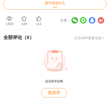
态调整。国务院清理规范有关职业资格前已取得相
展开阅读全文
关专业合格证书的，原有证书继续有效，并可以按
相关规定对应相应系列和层级的职称（见附件
分享：
3）。
1369
149
114
在对应范围内，对已取得相关职业资格的人
全部评论（
0
）
打开APP查看全部 >
才，用人单位可根据任职条件和岗位空缺等情况，
直接聘任相应职称，无需换发本市职称证书。符合
晋升高一层级职称标准条件的，可以持相应职业资
格证书直接申报评审或考试。
二、加强技能人员职业资格、职业技能等级与
还没有评论哦
职称衔接对应
用户m9****68
抢首评
具有职业资格、职业技能等级的高技能人才可
满意
以参加专业技术人员工程技术、农业技术、工艺美
用户c3****b4