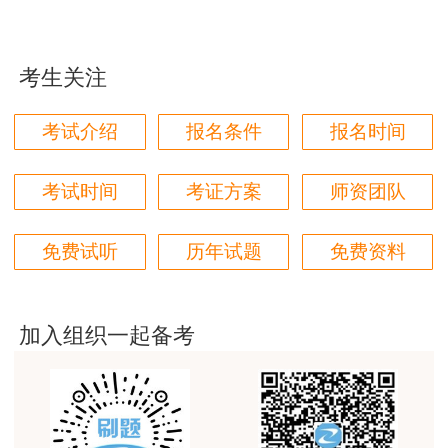
这个班太适合我这种自制力差的了，有班主任督促
其中，取得本专业助理级职称满1年，可申报高级
着，群里还有老师带学，真不错
工职业技能评价；取得本专业中级职称满1年，或
考生关注
用户zh****87
取得助理级职称后从事相应技能工作满4年，可申
报技师职业技能评价；取得本专业副高级职称满1
贾老师讲的太好了，题库、资料还多
考试介绍
报名条件
报名时间
年，或取得中级职称后从事相应技能工作满4年，
用户zh****94
可申报高级技师职业技能评价；取得本专业正高级
老师们讲的很好，通俗易懂，对小白很友好
考试时间
考证方案
师资团队
职称满1年，或取得副高级职称后从事相应技能工
用户li****11
作满5年，可申报特级技师职业技能评价。
免费试听
历年试题
免费资料
建筑专业跟网校过了，今年考其他安全，还是选择网
三、鼓励数字技术工程师培育项目专业技术等
校。
级与职称衔接对应
用户m6****57
加入组织一起备考
师资过硬，学习无忧，感觉自已选对了
参加本市数字经济领域技术技能人才培育项目
的，可以按照相关规定开展职称评价。其中，取得
用户da****ng
初级培训合格证书的，可直接认定为技术员；取得
生产技术今年的教学比起去年，在实例的列举上更丰