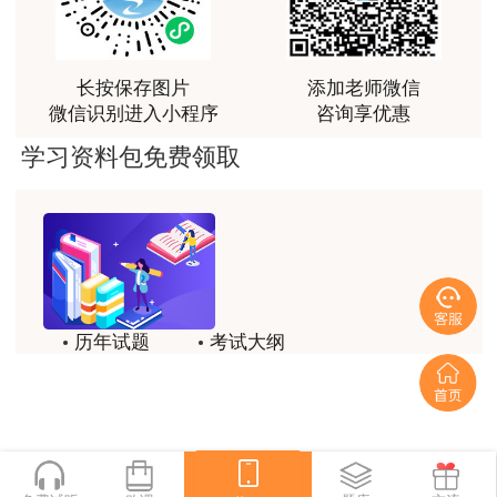
初级专业技术等级证书的，可直接认定为助理工程
富生动。
师；取得中级专业技术等级证书的，可直接认定为
用户m3****68
工程师；取得高级专业技术等级证书的，可直接申
课程清晰易懂，便于记忆，老师重难点讲解也很清晰
长按保存图片
添加老师微信
报高级工程师评审。
微信识别进入小程序
咨询享优惠
用户we****66
四、支持境外职业资格与职称衔接对应
学习资料包免费领取
跟着老师学习理解的特别快，比自己学习容易多了
持有《天津市境外职业资格认可目录》内境外
用户m0****66
职业资格的专业人员，可以按照相关规定在天津自
贾老师讲的很有水平，这次考过全靠他了
贸试验区执业并提供专业服务，其境外从业经历可
用户m0****68
视同境内从业经历。目录内符合相应职称系列（专
贾老师一如既往的稳
业）层级基本标准条件的，最高可对应为副高级职
历年试题
考试大纲
用户m1****68
称，并可作为申报本专业上一层级职称的条件（国
模拟试题
备考精华
家规定的以考代评专业除外）。
回顾整个学习过程，我收获的不仅是证书和技能，更
一键领取
重要的是养成了持续学习的习惯和自我驱动力；这门
网课像一位循循善诱的引路人，让我相信只要选对方
本通知自2024年1月1日起施行，《市人社局
法、坚持行动，每个人都能突破自己的天花板，真心
关于明确部分专业技术人员职业资格与职称对应关