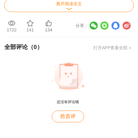
（一）考试时间、科目和题型
展开阅读全文
分享：
1722
141
134
全部评论（
0
）
注：“安全生产法律法规”“安全生产管理”“安全
打开APP查看全部 >
生产技术基础”为公共科目，“安全生产专业实务”为
专业科目。其中，专业科目分煤矿安全、金属非金
属矿山安全、化工安全、金属冶炼安全、建筑施工
安全、道路运输安全和其他安全（不包括消防安
全）7个专业类别。
还没有评论哦
（二）考试地点
抢首评
此次考试在21个地级以上市均设置考区，考
试详细地址以准考证为准。
用户m9****68