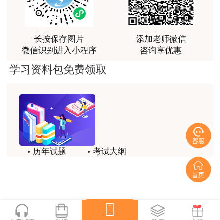
用户da****ng
6.取得初级注册安全工程师职业资格后，从事
生产技术今年的教学比起去年，在实例的列举上更丰
安全生产业务满3年。
富生动。
长按保存图片
添加老师微信
微信识别进入小程序
咨询享优惠
报名条件中“安全工程及相关专业”，按照《应
用户m3****68
急管理部办公厅 关于印发〈注册安全工程师职业
学习资料包免费领取
课程清晰易懂，便于记忆，老师重难点讲解也很清晰
资格考试安全工程及相关专业参考目录〉的通知》
用户we****66
（应急厅函〔2019〕410号）执行，注册安全工程
跟着老师学习理解的特别快，比自己学习容易多了
师职业资格考试安全工程及相关专业参考目录详见
附件2；行业主管部门出具的《关于经全国工程教
用户m0****66
育专业认证的安全工程专业查验方法的有关说明》
贾老师讲的很有水平，这次考过全靠他了
历年试题
考试大纲
详见附件3；各专业类别注册安全工程师执业行业
用户m0****68
模拟试题
备考精华
界定表详见附件4。
贾老师一如既往的稳
一键领取
（二）符合上述报考条件，具有高级或正高级
用户m1****68
工程师职称，并从事安全生产业务满10年的人
回顾整个学习过程，我收获的不仅是证书和技能，更