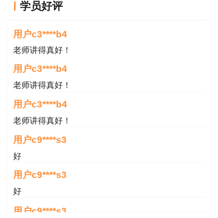
学员好评
满意
二、报考条件
用户c3****b4
报考条件按照《
应急管理部人力资源社会保障
老师讲得真好！
部关于印发〈注册安全工程师职业资格制度规定〉
和〈注册安全工程师职业资格考试实施办法〉的通
用户c3****b4
知
》（应急〔2019〕8号）和《
人力资源社会保障
老师讲得真好！
部关于降低或取消部分准入类职业资格考试工作年
用户c3****b4
限要求有关事项的通知
》（人社部发〔2022〕8
老师讲得真好！
号）有关规定执行。
用户c9****s3
（一）凡遵守中华人民共和国宪法、法律、法
好
规，具有良好的业务素质和道德品行，具备下列条
用户c9****s3
件之一者，可以申请参加中级注册安全工程师职业
好
资格考试：
用户c9****s3
1.具有安全工程及相关专业大学专科学历，从