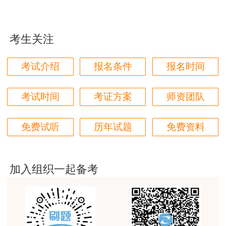
好
事安全生产业务满5年；或具有其他专业大学专科
用户zh****11
学历，从事安全生产业务满6年。
考生关注
这个班太适合我这种自制力差的了，有班主任督促
2.具有安全工程及相关专业大学本科学历，从
着，群里还有老师带学，真不错
考试介绍
报名条件
报名时间
事安全生产业务满3年；或具有其他专业大学本科
用户zh****87
学历，从事安全生产业务满4年。
贾老师讲的太好了，题库、资料还多
考试时间
考证方案
师资团队
3.具有安全工程及相关专业第二学士学位，从
用户zh****94
事安全生产业务满2年；或具有其他专业第二学士
免费试听
历年试题
免费资料
老师们讲的很好，通俗易懂，对小白很友好
学位，从事安全生产业务满3年。
用户li****11
4.具有安全工程及相关专业硕士学位，从事安
建筑专业跟网校过了，今年考其他安全，还是选择网
加入组织一起备考
全生产业务满1年；或具有其他专业硕士学位，从
校。
事安全生产业务满2年。
用户m6****57
师资过硬，学习无忧，感觉自已选对了
5.具有博士学位，从事安全生产业务满1年。