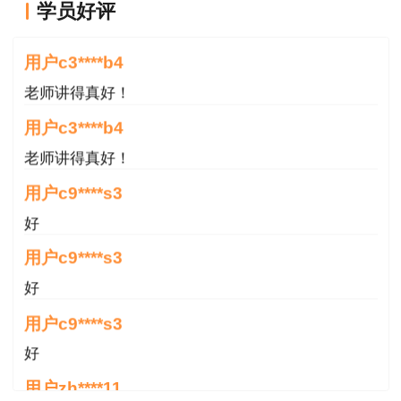
金属矿山安全、化工安全、金属冶炼安全、建筑施
学员好评
老师讲得真好！
工安全、道路运输安全和其他安全7个专业类别。
用户c3****b4
二、报名时间及方式
老师讲得真好！
报名时间为2024年6月23日0:00至7月2日
用户c3****b4
24:00。考试采取网络报名方式，请报考人员登录
老师讲得真好！
全国专业技术人员资格考试报名服务平台（以下简
用户c9****s3
称“报名服务平台”，网址为
http://zg.cpta.com.cn/examfront）进行报名。报
好
考人员须在规定时间内完成报名，逾期无法进行报
用户c9****s3
名。
好
三、报名条件
用户c9****s3
好
（一）报名条件
用户zh****11