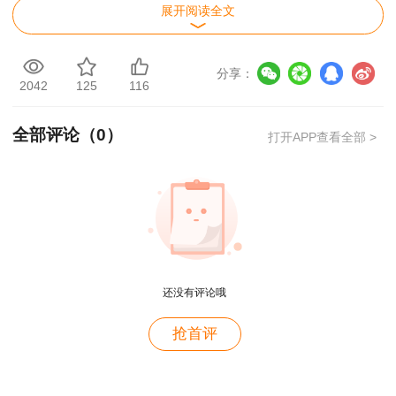
下午 14:00－16:30 安全生产管理
展开阅读全文
10月27日
分享：
上午 9:00－11:30 安全生产技术基础
2042
125
116
下午 14:00－16:30 安全生产专业实务（7个
全部评论（
0
）
打开APP查看全部 >
专业）
考试设“安全生产法律法规”（客观题）、“安全
生产管理”（客观题）、“安全生产技术基础”（客观
题）、“安全生产专业实务”（主客观题）4个科
目。其中“安全生产法律法规”“安全生产管理”“安全
还没有评论哦
生产技术基础”为公共科目，“安全生产专业实务”为
用户m9****68
专业科目。
抢首评
满意
“安全生产专业实务”科目分煤矿安全、金属非
用户c3****b4