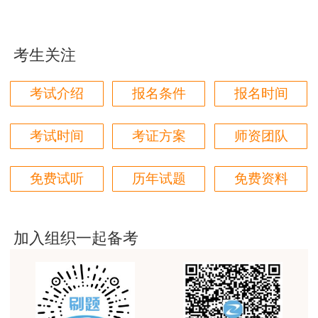
凡符合《应急管理部 人力资源社会保障部关
这个班太适合我这种自制力差的了，有班主任督促
于印发〈注册安全工程师职业资格制度规定〉和
着，群里还有老师带学，真不错
〈注册安全工程师职业资格考试实施办法〉的通
考生关注
用户zh****87
知》（应急〔2019〕8号）和《人力资源社会保障
贾老师讲的太好了，题库、资料还多
部关于降低或取消部分准入类职业资格考试工作年
考试介绍
报名条件
报名时间
用户zh****94
限要求有关事项的通知》（人社部发〔2022〕8
号）规定的报考条件的人员，均可报名参加中级注
老师们讲的很好，通俗易懂，对小白很友好
考试时间
考证方案
师资团队
册安全工程师职业资格考试。
用户li****11
免费试听
历年试题
免费资料
建筑专业跟网校过了，今年考其他安全，还是选择网
凡遵守中华人民共和国宪法、法律、法规，具
校。
有良好的业务素质和道德品行，具备下列条件之一
用户m6****57
者，可以申请参加中级注册安全工程师职业资格考
加入组织一起备考
试：
师资过硬，学习无忧，感觉自已选对了
用户da****ng
（1）具有安全工程及相关专业大学专科学
生产技术今年的教学比起去年，在实例的列举上更丰
历，从事安全生产业务满5年；或具有其他专业大