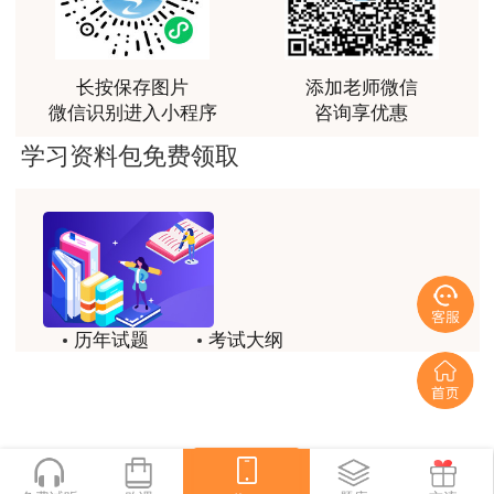
富生动。
学专科学历，从事安全生产业务满6年。
用户m3****68
（2）具有安全工程及相关专业大学本科学
课程清晰易懂，便于记忆，老师重难点讲解也很清晰
长按保存图片
添加老师微信
历，从事安全生产业务满3年；或具有其他专业大
微信识别进入小程序
咨询享优惠
用户we****66
学本科学历，从事安全生产业务满4年。
学习资料包免费领取
跟着老师学习理解的特别快，比自己学习容易多了
（3）具有安全工程及相关专业第二学士学
用户m0****66
位，从事安全生产业务满2年；或具有其他专业第
贾老师讲的很有水平，这次考过全靠他了
二学士学位，从事安全生产业务满3年。
用户m0****68
（4）具有安全工程及相关专业硕士学位，从
贾老师一如既往的稳
事安全生产业务满1年；或具有其他专业硕士学
历年试题
考试大纲
用户m1****68
位，从事安全生产业务满2年。
模拟试题
备考精华
回顾整个学习过程，我收获的不仅是证书和技能，更
一键领取
（5）具有博士学位，从事安全生产业务满1
重要的是养成了持续学习的习惯和自我驱动力；这门
年。
网课像一位循循善诱的引路人，让我相信只要选对方
法、坚持行动，每个人都能突破自己的天花板，真心