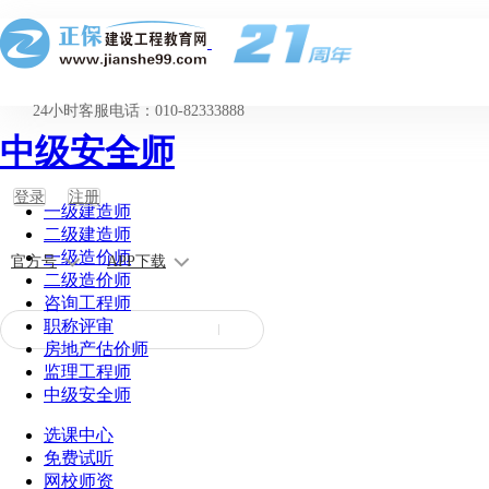
24小时客服电话：010-82333888
中级安全师
登录
注册
一级建造师
二级建造师
一级造价师
官方号
APP下载
二级造价师
咨询工程师
职称评审
房地产估价师
监理工程师
中级安全师
选课中心
免费试听
网校师资