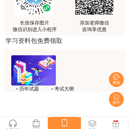
监督举报电话：0891-6845920。
富生动。
用户m3****68
附件：
合格人员名单
课程清晰易懂，便于记忆，老师重难点讲解也很清晰
长按保存图片
添加老师微信
西藏自治区人事考试中心
微信识别进入小程序
咨询享优惠
用户we****66
学习资料包免费领取
2024年12月26日
跟着老师学习理解的特别快，比自己学习容易多了
用户m0****66
贾老师讲的很有水平，这次考过全靠他了
用户m0****68
贾老师一如既往的稳
历年试题
考试大纲
用户m1****68
模拟试题
备考精华
回顾整个学习过程，我收获的不仅是证书和技能，更
一键领取
重要的是养成了持续学习的习惯和自我驱动力；这门
网课像一位循循善诱的引路人，让我相信只要选对方
法、坚持行动，每个人都能突破自己的天花板，真心