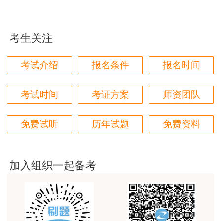
码、工作单位、考试名称、报考级别、联系方式
这个班太适合我这种自制力差的了，有班主任督促
等）。
着，群里还有老师带学，真不错
考生关注
现场提交：拉萨市三级政务服务大厅（拉萨市
用户zh****87
城关区纳如路1号，三级政务服务大厅一楼后台32
贾老师讲的太好了，题库、资料还多
考试介绍
报名条件
报名时间
号窗口）。
用户zh****94
老师们讲的很好，通俗易懂，对小白很友好
复核咨询电话:0891-6655586。
考试时间
考证方案
师资团队
用户li****11
三、相关要求
免费试听
历年试题
免费资料
建筑专业跟网校过了，今年考其他安全，还是选择网
校。
复核期间，受理对拟合格人员的监督举报，对
虚假承诺行为，一经查实，按相关规定严肃处理。
用户m6****57
加入组织一起备考
请考生务必在规定时间内进行复核，对逾期未提交
师资过硬，学习无忧，感觉自已选对了
复核材料或未通过资格复核的拟合格考生，取消成
用户da****ng
绩。
生产技术今年的教学比起去年，在实例的列举上更丰