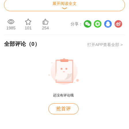
展开阅读全文
1.教育行政主管部门认可的教育系列学历、学
位证书的复印件1份，并提供中国高等教育学生信
分享：
息网（www.chsi.com.cn）《教育部学历证书电子
1985
101
254
注册备案表》或《高等教育学历认证报告》1份；
全部评论（
0
）
打开APP查看全部 >
2.根据报名条件中的“从事安全生产业务”规定
要求，须提供所在单位开具的从事安全生产业务工
作年限证明1份；
还没有评论哦
用户m9****68
抢首评
满意
用户c3****b4