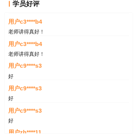
学员好评
（扫码下载工作年限证明模板）
老师讲得真好！
3.“免试部分科目”或“增项专业”的考生，还须
用户c3****b4
提供相应免试或增项证明材料。
老师讲得真好！
用户c3****b4
二、复核时间及方式
老师讲得真好！
复核时间：12月30日-1月3日（上午09:30-
用户c9****s3
13:00，下午15:30-18:00），可通过线上提交（建
好
议办理方式）或现场提交两种方式办理。
用户c9****s3
线上提交：将复核材料扫描成电子版合并为一
好
个PDF格式文件（PDF文件和邮件主题的命名方
用户c9****s3
式：考试年度+考试名称+考生姓名）通过电子邮
件(添加附件方式)发至xzrskszsgl@sina.com，同
好
时邮件正文中留下基本信息（如：姓名、身份证号
用户zh****11