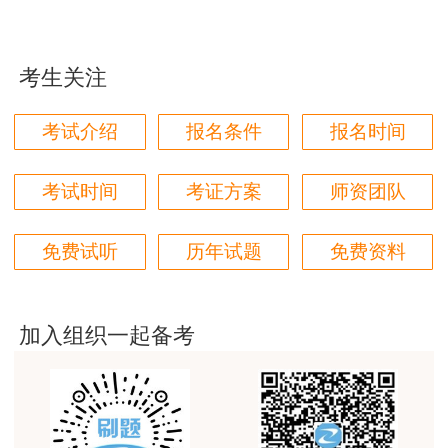
用户zh****87
贾老师讲的太好了，题库、资料还多
考生关注
用户zh****94
老师们讲的很好，通俗易懂，对小白很友好
考试介绍
报名条件
报名时间
用户li****11
建筑专业跟网校过了，今年考其他安全，还是选择网
考试时间
考证方案
师资团队
校。
用户m6****57
免费试听
历年试题
免费资料
师资过硬，学习无忧，感觉自已选对了
用户da****ng
加入组织一起备考
生产技术今年的教学比起去年，在实例的列举上更丰
富生动。
用户m3****68