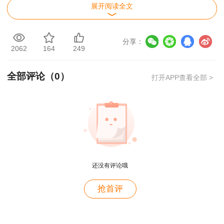
试考务成本实际情况，经研究，现将市人力社保部
展开阅读全文
门职业资格考试考务费收费标准及有关事项通知如
下。
分享：
2062
164
249
一、专业技术人员职业资格考试考务费收费标
准详见下表。
全部评论（
0
）
打开APP查看全部 >
用户m9****68
还没有评论哦
满意
二、上述各项考试考务费属于行政事业性收
用户c3****b4
抢首评
费，收入全额缴入同级国库，纳入一般公共预算，
老师讲得真好！
实行收支两条线管理。收费单位应使用市财政局统
用户c3****b4