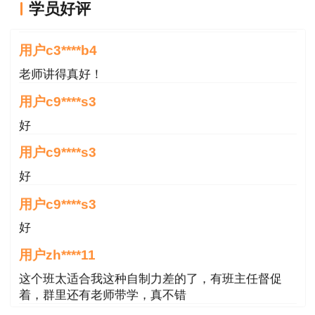
一监(印)制的财政票据，不得擅自增加收费项目、
学员好评
老师讲得真好！
扩大收费范围，并自觉接受发展改革、财政、市场
监管、审计等部门和社会监督。
用户c3****b4
老师讲得真好！
三、本通知自印发之日起执行。此前规定与本
用户c9****s3
通知不一致的，以本通知为准。执行期间如遇国家
和市相关政策调整，按照新政策执行。
好
用户c9****s3
重庆市发展和改革委员会重庆市财政局
好
2022年1月29日
用户c9****s3
原文来自重庆市发展和改革委员会
好
用户zh****11
这个班太适合我这种自制力差的了，有班主任督促
着，群里还有老师带学，真不错