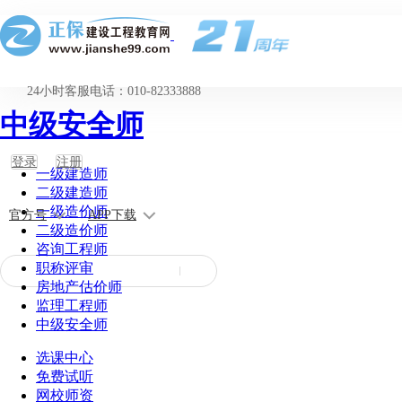
24小时客服电话：010-82333888
中级安全师
登录
注册
一级建造师
二级建造师
一级造价师
官方号
APP下载
二级造价师
咨询工程师
职称评审
房地产估价师
监理工程师
中级安全师
选课中心
免费试听
网校师资