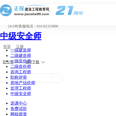
24小时客服电话：010-82333888
中级安全师
登录
注册
一级建造师
二级建造师
一级造价师
官方号
APP下载
二级造价师
咨询工程师
职称评审
房地产估价师
监理工程师
中级安全师
选课中心
免费试听
网校师资