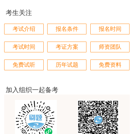
用户zh****11
考生关注
这个班太适合我这种自制力差的了，有班主任督促
着，群里还有老师带学，真不错
考试介绍
报名条件
报名时间
用户zh****87
贾老师讲的太好了，题库、资料还多
考试时间
考证方案
师资团队
用户zh****94
免费试听
历年试题
免费资料
老师们讲的很好，通俗易懂，对小白很友好
用户li****11
建筑专业跟网校过了，今年考其他安全，还是选择网
加入组织一起备考
校。
用户m6****57
师资过硬，学习无忧，感觉自已选对了
用户da****ng