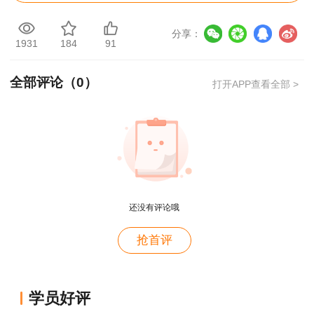
学历，从事安全生产业务
满6年
;
分享：
1931
184
91
(二)具有安全工程及相关专业大学本科学历，
从事安全生产业务满3年;或具有其他专业大学本科
全部评论（
0
）
打开APP查看全部 >
学历，从事安全生产业务
满4年
;
(三)具有安全工程及相关专业第二学士学位，
从事安全生产业务满2年;或具有其他专业第二学士
学位，从事安全生产业务满3年;
(四)具有安全工程及相关专业硕士学位，从事
还没有评论哦
安全生产业务满1年;或具有其他专业硕士学位，从
抢首评
事安全生产业务满2年;
(五)具有博士学位，从事安全生产业务满1年;
用户m9****68
学员好评
满意
(六)取得初级注册安全工程师职业资格后，从