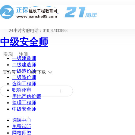
24小时客服电话：010-82333888
中级安全师
登录
注册
一级建造师
二级建造师
一级造价师
官方号
APP下载
二级造价师
咨询工程师
职称评审
房地产估价师
监理工程师
中级安全师
选课中心
免费试听
网校师资