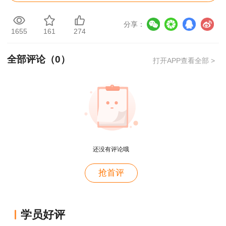
安全工程师《安全生产法及相关法律知识》、
《安全生产管理知识》、《安全生产技术》三个科
分享：
1655
161
274
目试题题型为单项选择题、多项选择题;《安全生
产专业实务》试题题型为选择题和案例题。具体如
全部评论（
0
）
打开APP查看全部 >
下：
《安全生产法及相关法律知识》：单选题：
70道 1分/道; 多选题：15道 2分/道。
《安全生产管理知识》：单选题：70道 1分/
道; 多选题：15道 2分/道。
还没有评论哦
《安全生产技术》：单选题：70道 1分/道;
抢首评
多选题：15道 2分/道。
用户m9****68
《安全生产专业实务》：包括选择题和案例
学员好评
题。
满意