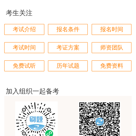
用户zh****11
考生关注
这个班太适合我这种自制力差的了，有班主任督促
着，群里还有老师带学，真不错
考试介绍
报名条件
报名时间
用户zh****87
贾老师讲的太好了，题库、资料还多
考试时间
考证方案
师资团队
用户zh****94
免费试听
历年试题
免费资料
老师们讲的很好，通俗易懂，对小白很友好
用户li****11
建筑专业跟网校过了，今年考其他安全，还是选择网
加入组织一起备考
校。
用户m6****57
师资过硬，学习无忧，感觉自已选对了
用户da****ng