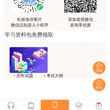
富生动。
用户m3****68
课程清晰易懂，便于记忆，老师重难点讲解也很清晰
长按保存图片
添加老师微信
微信识别进入小程序
咨询享优惠
用户we****66
学习资料包免费领取
跟着老师学习理解的特别快，比自己学习容易多了
用户m0****66
贾老师讲的很有水平，这次考过全靠他了
用户m0****68
贾老师一如既往的稳
历年试题
考试大纲
用户m1****68
模拟试题
备考精华
回顾整个学习过程，我收获的不仅是证书和技能，更
一键领取
重要的是养成了持续学习的习惯和自我驱动力；这门
网课像一位循循善诱的引路人，让我相信只要选对方
法、坚持行动，每个人都能突破自己的天花板，真心