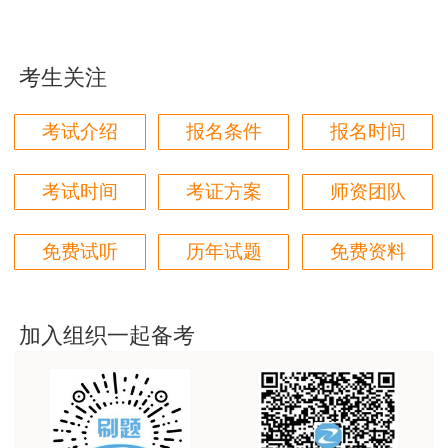
这个班太适合我这种自制力差的了，有班主任督促
着，群里还有老师带学，真不错
考生关注
用户zh****87
贾老师讲的太好了，题库、资料还多
考试介绍
报名条件
报名时间
用户zh****94
老师们讲的很好，通俗易懂，对小白很友好
考试时间
考证方案
师资团队
用户li****11
免费试听
历年试题
免费资料
建筑专业跟网校过了，今年考其他安全，还是选择网
校。
用户m6****57
加入组织一起备考
师资过硬，学习无忧，感觉自已选对了
用户da****ng
生产技术今年的教学比起去年，在实例的列举上更丰