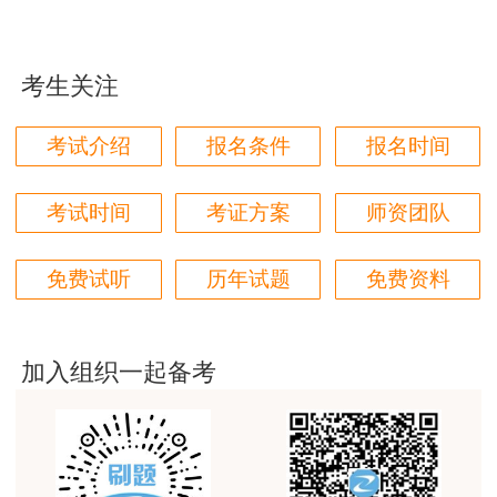
贾老师讲的太好了，题库、资料还多
用户zh****94
考生关注
老师们讲的很好，通俗易懂，对小白很友好
用户li****11
考试介绍
报名条件
报名时间
建筑专业跟网校过了，今年考其他安全，还是选择网
校。
考试时间
考证方案
师资团队
用户m6****57
师资过硬，学习无忧，感觉自已选对了
免费试听
历年试题
免费资料
用户da****ng
生产技术今年的教学比起去年，在实例的列举上更丰
加入组织一起备考
富生动。
用户m3****68
课程清晰易懂，便于记忆，老师重难点讲解也很清晰