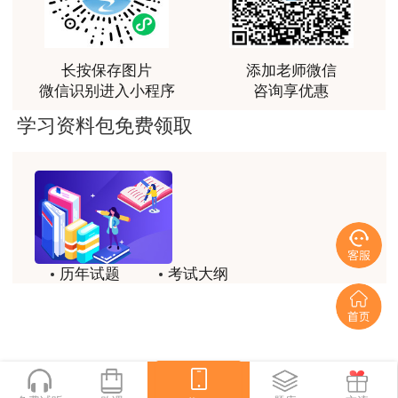
用户we****66
跟着老师学习理解的特别快，比自己学习容易多了
用户m0****66
长按保存图片
添加老师微信
微信识别进入小程序
咨询享优惠
贾老师讲的很有水平，这次考过全靠他了
学习资料包免费领取
用户m0****68
贾老师一如既往的稳
用户m1****68
回顾整个学习过程，我收获的不仅是证书和技能，更
重要的是养成了持续学习的习惯和自我驱动力；这门
网课像一位循循善诱的引路人，让我相信只要选对方
历年试题
考试大纲
法、坚持行动，每个人都能突破自己的天花板，真心
模拟试题
备考精华
感谢这段旅程，未来我也会继续在这里深耕，向更高
目标进发！
一键领取
用户m2****18
讲解的很有条理，思路清晰，推荐