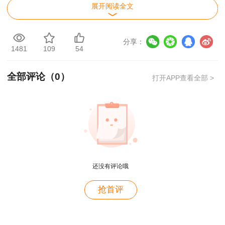
为保证中级注册安全工程师职业资格考试的平
展开阅读全文
稳过渡，新旧制度衔接按以下要求进行：
分享：
原制度文件规定有效期内的各科目合格成绩有
1481
109
54
效期顺延，按照新制度规定的4年为一个周期进行
管理。《安全生产法及相关法律知识》《安全生产
全部评论（
0
）
打开APP查看全部 >
管理知识》《安全生产技术》《安全生产事故案例
分析》科目合格成绩分别对应《安全生产法律法
规》《安全生产管理》《安全生产技术基础》《安
用户m9****68
全生产专业实务》科目合格成绩。
满意
用户c3****b4
还没有评论哦
老师讲得真好！
抢首评
用户c3****b4
老师讲得真好！