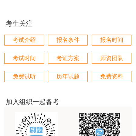
这个班太适合我这种自制力差的了，有班主任督促
4.具有安全工程及相关专业硕士学位，从事安全生产业务满1年；或具有其
着，群里还有老师带学，真不错
他专业硕士学位，从事安全生产业务满2年。
考生关注
用户zh****87
5.具有博士学位，从事安全生产业务满 1年。
贾老师讲的太好了，题库、资料还多
考试介绍
报名条件
报名时间
用户zh****94
6.取得初级注册安全工程师职业资格后，从事安全生产业务满3年。
老师们讲的很好，通俗易懂，对小白很友好
考试时间
考证方案
师资团队
各地按照上述内容做好政策宣传和报考条件核查，确保政策落地落实。
用户li****11
报名条件中“安全工程及相关专业”，按照《应急管理部办公厅 关于印发〈注
免费试听
历年试题
免费资料
建筑专业跟网校过了，今年考其他安全，还是选择网
册安全工程师职业资格考试安全工程及相关专业参考目录〉的通知》（应急厅
校。
函〔2019〕410号）执行。
用户m6****57
加入组织一起备考
师资过硬，学习无忧，感觉自已选对了
为保证中级注册安全工程师职业资格考试的平稳过渡，新旧制度衔接按以
下要求进行：按原制度文件报考条件报考2018年度注册安全工程师执业资格考
用户da****ng
试全部四个科目（考全科）且取得部分考试科目合格成绩的人员（含中专学历
生产技术今年的教学比起去年，在实例的列举上更丰
人员），继续报考中级注册安全工程师职业资格考试全部四个科目（考全科）