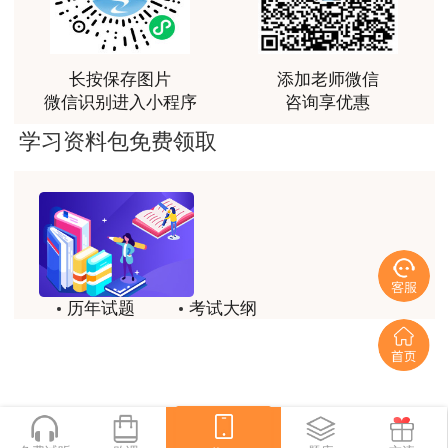
富生动。
时，其2018年度及之后年度取得的各科目合格成绩有效期均按新制度规定的4年
用户m3****68
为一个周期进行管理；未选择过报考专业类别的人员，2022年度再次报考时可
课程清晰易懂，便于记忆，老师重难点讲解也很清晰
长按保存图片
添加老师微信
根据所在单位行业类别，参考《注册安全工程师职业资格制度规定》中“各专业
微信识别进入小程序
咨询享优惠
用户we****66
类别注册安全工程师职业行业界定表”，选择报考专业类别。已经取得注册安全
学习资料包免费领取
跟着老师学习理解的特别快，比自己学习容易多了
工程师执业资格证书或中级注册安全工程师职业资格证书的人员（含中专学历
人员），可以报名参加其他专业类别考试（增报专业）。
用户m0****66
贾老师讲的很有水平，这次考过全靠他了
为做好考试报名相关工作，行业主管部门出具了《关于经全国工程教育专
业认证的安全工程专业查验方法的有关说明》（附件4），请各地依照执行。
用户m0****68
贾老师一如既往的稳
三、报名办法
历年试题
考试大纲
用户m1****68
模拟试题
备考精华
报考分网上注册登记及告知承诺、网上在线核查或现场人工核查、网上缴
回顾整个学习过程，我收获的不仅是证书和技能，更
一键领取
费、网上打印准考证四个阶段。
重要的是养成了持续学习的习惯和自我驱动力；这门
网课像一位循循善诱的引路人，让我相信只要选对方
（一）网上注册登记及告知承诺
法、坚持行动，每个人都能突破自己的天花板，真心