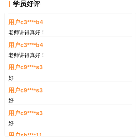
学员好评
资格制度规定〉和〈注册安全工程师职业资格考试实施办法〉的通知》（应急
老师讲得真好！
〔2019〕8号）规定条件（附件2、3）的人员，均可报名参加中级注册安全工
用户c3****b4
程师职业资格考试。
报考条件中的工作年限计算截止时间为2022年12月31日
。
老师讲得真好！
按照《人力资源社会保障部关于降低或取消部分准入类职业资格考试工作
用户c3****b4
年限要求有关事项的通知》（人社部发〔2022〕8号）要求，自2022年起，中
老师讲得真好！
级注册安全工程师职业资格考试工作年限要求调整如下：
用户c9****s3
1.具有安全工程及相关专业大学专科学历，从事安全生产业务满5年；或具
好
有其他专业大学专科学历，从事安全生产业务满6年。
用户c9****s3
2.具有安全工程及相关专业大学本科学历，从事安全生产业务满3年；或具
好
有其他专业大学本科学历，从事安全生产业务满4年。
用户c9****s3
好
3.具有安全工程及相关专业第二学士学位，从事安全生产业务满2年；或具
有其他专业第二学士学位，从事安全生产业务满3年。
用户zh****11