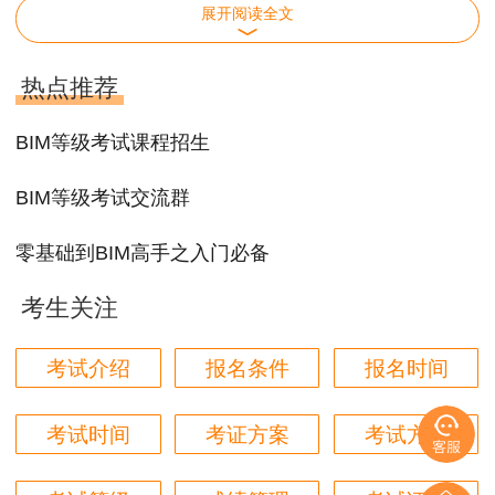
展开阅读全文
BIM二级设备等级考试课程大纲
热点推荐
一、
BIM等级考试课程招生
1.1 BIM应用及发
BIM（Revit）
1.1.1 BIM概念及
展概述
基础知识
BIM等级考试交流群
1.1.1 BIM概念及
零基础到BIM高手之入门必备
1.1.2 BIM服务内容
1.1.3 BIM著名项
考生关注
1.2. revit界面及基
1.2 revit界面及基
本操作
考试介绍
报名条件
报名时间
1.2 revit界面及基
1.3 CAD图纸的导
考试时间
考证方案
考试方式
1.3 CAD图纸的
入及技巧讲解