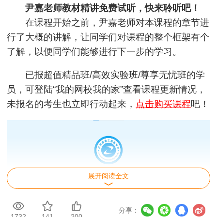
尹嘉老师教材精讲免费试听，快来聆听吧！
在课程开始之前，尹嘉老师对本课程的章节进
行了大概的讲解，让同学们对课程的整个框架有个
了解，以便同学们能够进行下一步的学习。
已报超值精品班/高效实验班/尊享无忧班的学
员，可登陆“我的网校我的家”查看课程更新情况，
未报名的考生也立即行动起来，
点击购买课程
吧！
展开阅读全文
分享：
用户xi****28
1732
141
200