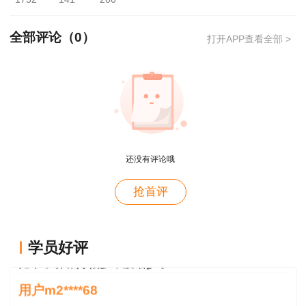
概论就学习了十几天81分，感谢唐老师！
全部评论（
0
）
打开APP查看全部 >
尹嘉老师
用户m8****88
这哪儿是老师啊。保姆式教学。教学从各种角度综合
一/二级建造师、一级造价工程师、监理工程
考虑。那就是我人生的导师。
师、高级工程师（建筑）。毕业于建筑“新八校”之
用户m0****88
一的沈阳建筑大学，从业十余年，先后参与公路、
王老师感恩遇见，愿你健康，辛福
交通、钢厂、煤焦、医药、化工、产业园等多个大
型一线施工项目，施工经验横跨多专业。近些年结
还没有评论哦
用户m0****88
合自身施工经验，对建筑类职业资格考试深入研究
王老师感恩遇见，愿你健康，辛福
抢首评
分析，准确把握考试命题规律。
用户m9****88
授课风格
比平常讲课好很多，废话少了
学员好评
用户m2****68
善于利用思维导图等学习工具，对知识层次整
课程还是一如既往的好
体剖析，结合精讲及习题进行手术刀式讲解，直捣