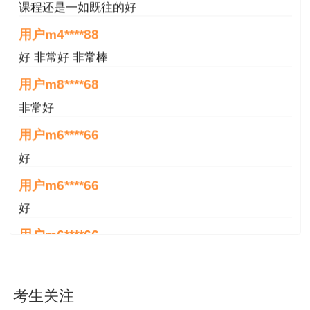
课程核心考点。通过记忆口诀，对比表格等方式，
用户m4****88
瞬间提升学习效率。独创进度管理钢板法，急速掌
好 非常好 非常棒
握网络图时间参数计算。
用户m8****68
老师寄语
非常好
用户m6****66
勿以善小而不为。不积跬步无以至千里。
好
【本文是建设工程教育网原创文章，转载请注明来
用户m6****66
自建设工程教育网】
好
用户m6****66
非常美好
用户m6****68
陈老师讲得非常好，特别喜欢听他的课
考生关注
用户m7****66