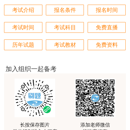
好好 好 好 好真好
考试介绍
报名条件
报名时间
用户Fa****56
考试时间
考试科目
免费直播
认真听完，自己理解，老师确实讲的很好
用户xj****ra
历年试题
考试教材
免费资料
课程课件设计完美，授课老师讲解通俗易懂
用户m9****88
加入组织一起备考
李娜老师善于理解归纳，生动有趣，学生边学边受到
精神鼓舞
用户m7****68
陈老师讲的非常好。
用户m7****88
好好好好好好好
长按保存图片
添加老师微信