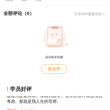
助于考生快速识图、看图算量组价。
授课特点
全部评论（
0
）
打开APP查看全部 >
具有丰富的考试培训经验，能够预测试题的深
度，并独创网络图时间参数计算口诀，重点突出。
具有多年的造价定额编制及实操经验，讲授的实操
课程实战性强，课程设置灵活，有助于考生快速识
图、看图算量组价。
还没有评论哦
用户xi****28
抢首评
概论就学习了十几天81分，感谢唐老师！
用户m8****88
这哪儿是老师啊。保姆式教学。教学从各种角度综合
学员好评
考虑。那就是我人生的导师。
用户m0****88