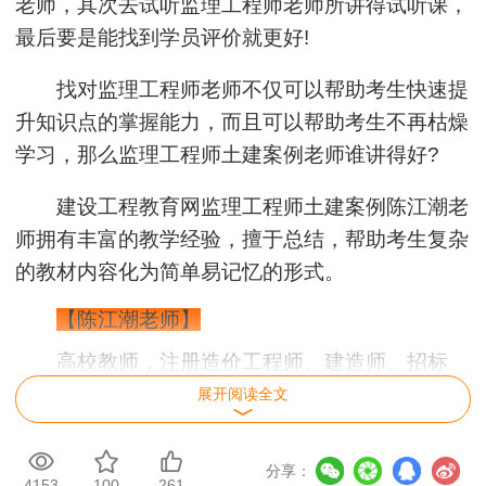
老师，其次去试听监理工程师老师所讲得试听课，
最后要是能找到学员评价就更好!
找对监理工程师老师不仅可以帮助考生快速提
升知识点的掌握能力，而且可以帮助考生不再枯燥
学习，那么监理工程师土建案例老师谁讲得好?
建设工程教育网监理工程师
土建
案例陈江潮老
师拥有丰富的教学经验，擅于总结，帮助考生复杂
的教材内容化为简单易记忆的形式。
【陈江潮老师】
高校教师，注册造价工程师、建造师、招标
师、监理工程师，多年从事造价工程师、建造师等
展开阅读全文
执业资格考试培训。具有丰富的考试培训经验，能
够预测试题的深度，并独创网络图时间参数计算口
诀，重点突出。具有多年的造价定额编制及实操经
分享：
验，讲授的实操课程实战性强，课程设置灵活，有
4153
100
261