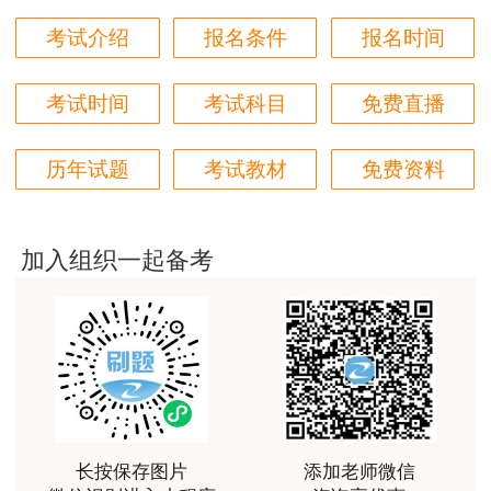
用户m6****66
考试介绍
报名条件
报名时间
好
考试时间
考试科目
免费直播
用户m6****66
非常美好
历年试题
考试教材
免费资料
用户m6****68
陈老师讲得非常好，特别喜欢听他的课
加入组织一起备考
用户m7****66
好好 好 好 好真好
用户Fa****56
认真听完，自己理解，老师确实讲的很好
用户xj****ra
长按保存图片
添加老师微信
课程课件设计完美，授课老师讲解通俗易懂