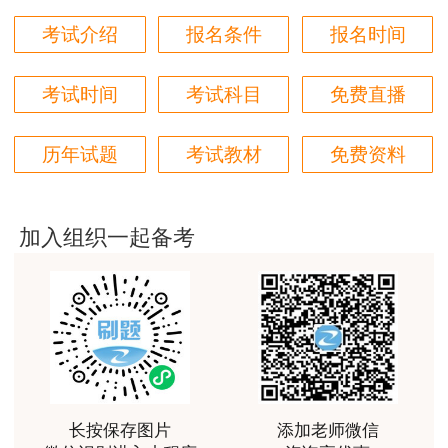
陈老师讲得非常好，特别喜欢听他的课
考试介绍
报名条件
报名时间
用户m7****66
考试时间
考试科目
免费直播
好好 好 好 好真好
用户Fa****56
相关推荐：
历年试题
考试教材
免费资料
认真听完，自己理解，老师确实讲的很好
2025年监理报分有奖活动——学员获奖感言（备考经
用户xj****ra
验分享）
加入组织一起备考
课程课件设计完美，授课老师讲解通俗易懂
2025年监理报分有奖活动——学员获奖感言（三控/案
用户m9****88
例备考经验分享）
李娜老师善于理解归纳，生动有趣，学生边学边受到
精神鼓舞
用户m7****68
陈老师讲的非常好。
长按保存图片
添加老师微信