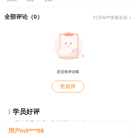
全部评论（
0
）
打开APP查看全部 >
用户xi****28
【活动奖品图示，仅供参考，奖品以实物为
概论就学习了十几天81分，感谢唐老师！
准】
用户m8****88
【报分有奖获奖名单】
这哪儿是老师啊。保姆式教学。教学从各种角度综合
考虑。那就是我人生的导师。
获奖等
获奖姓
奖品
分数
地区
学员代码
还没有评论哦
用户m0****88
级
名
王老师感恩遇见，愿你健康，辛福
大疆无
抢首评
一等奖
385分
孙*
陕西
sf8****7ff
人机
用户m0****88
二等奖
野餐垫
373分
任*敬
安徽
ff***4
王老师感恩遇见，愿你健康，辛福
学员好评
ningch****
358
分
宁*红
山西
用户m9****88
ngwww
比平常讲课好很多，废话少了
三-五等
m233****9
保温杯
285
分
任*泉
天津