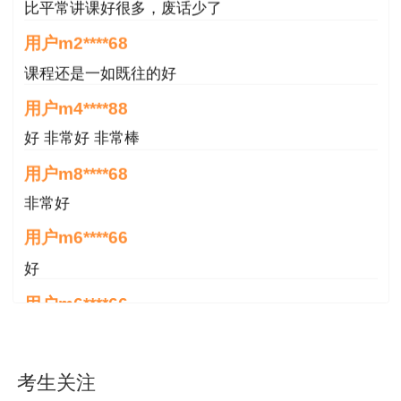
用户m2****68
奖
68
m362****1
课程还是一如既往的好
144
分
黄*军
湖南
68
用户m4****88
129分
好 非常好 非常棒
单科一
空气炸
（单
肖*
湖南
m72****88
等奖
锅
用户m8****68
科）
非常好
再次感谢各位学员积极参与活动，考试通过拿
到监理工程师证书，那一定是对自己最好的礼物！
用户m6****66
接下来希望各位同学继续向上攀升，
开始着手“职
好
称评审+专家入库”！越早拿下高级职称、越早跻
用户m6****66
身国家级专家库，越早享受政策溢价。
好
扫码添加网校老师，
免费资格评估，提供专业
用户m6****66
服务，更多政策红利随时咨询解答~
非常美好
考生关注
用户m6****68