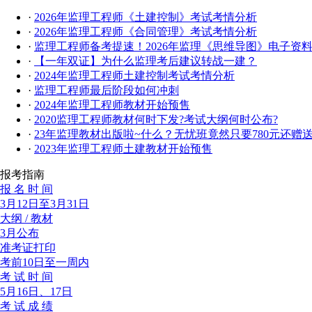
·
2026年监理工程师《土建控制》考试考情分析
·
2026年监理工程师《合同管理》考试考情分析
·
监理工程师备考提速！2026年监理《思维导图》电子资
·
【一年双证】为什么监理考后建议转战一建？
·
2024年监理工程师土建控制考试考情分析
·
监理工程师最后阶段如何冲刺
·
2024年监理工程师教材开始预售
·
2020监理工程师教材何时下发?考试大纲何时公布?
·
23年监理教材出版啦~什么？无忧班竟然只要780元还赠
·
2023年监理工程师土建教材开始预售
报考指南
报 名 时 间
3月12日至3月31日
大纲 / 教材
3月公布
准考证打印
考前10日至一周内
考 试 时 间
5月16日、17日
考 试 成 绩