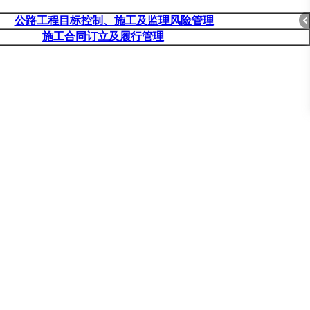
A
公路工程目标控制、施工及监理风险管理
施工合同订立及履行管理
折
叠