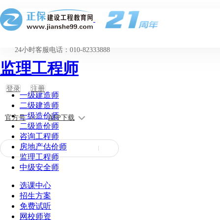
24小时客服电话：010-82333888
监理工程师
登录
注册
一级建造师
二级建造师
一级造价师
官方号
APP下载
二级造价师
咨询工程师
房地产估价师
监理工程师
中级安全师
选课中心
招生方案
免费试听
网校师资