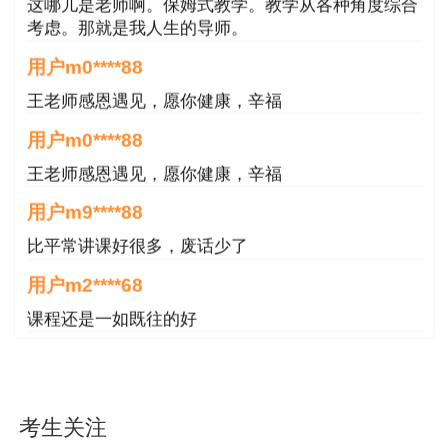
4.未选择告知承诺制方式办理相关事项的;
这哪儿是老师啊。保姆式教学。教学从各种角度综合
考虑。那就是我人生的导师。
5.撤回承诺申请的;
用户m0****88
6.存在其他异常情况需人工核查的。
王老师感恩遇见，愿你健康，辛福
用户m0****88
三、人工核查时间及地点
王老师感恩遇见，愿你健康，辛福
全省人工核查工作于2022年8月12日前完成，
用户m9****88
8月19日前完成核查结果报送。申请人可登录报名
比平常讲课好很多，废话少了
所属市州人社局(人事考试机构)网站查询具体核查
时间和要求。各市州应尽快在相关网站上公告人工
用户m2****68
核查时间，尽可能采取短信、电话、公众号等多种
课程还是一如既往的好
形式，使申请人了解人工核查相关要求。各地要尽
用户m4****88
量采取多种方式进行人工核查，方便考生，减少人
好 非常好 非常棒
员聚集、防控病毒交叉感染风险。
考生关注
用户m8****68