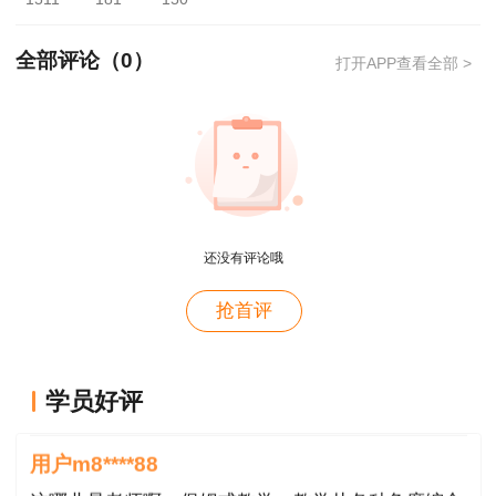
符合当时报考条件或存在弄虚作假的，按相关规定
予以处置追责，一律取消相应职业资格，据此获得
全部评论（
0
）
打开APP查看全部 >
的后续职业资格或其他权益，也一律一并取消，并
记入当事人专业技术档案和有关诚信档案。
二、人工核查对象
2022年度监理工程师职业资格考试全部科目
成绩合格且存在以下情况的(具体人员名单见附
还没有评论哦
件)：
抢首评
1.在线服务平台无法核查或核查不通过的;
用户xi****28
2.符合免试部分科目报考条件的;
学员好评
概论就学习了十几天81分，感谢唐老师！
3.不适用告知承诺制的;
用户m8****88