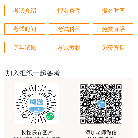
本次人工核查对象因故未能在上述时间内参加
非常好
核查的，请关注各市州人社局(人事考试机构)网站
考试介绍
报名条件
报名时间
用户m6****66
人工核查补办公告，在规定时间内进行人工核查补
好
办。仍不补办的，视为申请人自动放弃，资格考试
考试时间
考试科目
免费直播
等部门清理相关数据后，原则上不再予以资格审查
用户m6****66
及发证，后果由申请人自负。
历年试题
考试教材
免费资料
好
用户m6****66
自2021年起，每年上半年开考的考试，人工
核查补办一般在当年12月下旬;下半年开考的考
非常美好
加入组织一起备考
试，人工核查补办一般在次年4月下旬，具体时间
用户m6****68
以届时发布的公告为准。
陈老师讲得非常好，特别喜欢听他的课
怀化考区资格审查时间定于2022年8月10日
用户m7****66
(工作日上午8:30—12:00，下午15:00—17:30)。
好好 好 好 好真好
怀化考区考生审查地点：怀化人力资源和社会
用户Fa****56
长按保存图片
添加老师微信
保障局12楼16室专技科