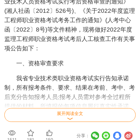
业技术人员资格考试实行考后资格审查的通知》
(湘人社函〔2012〕526号)、《关于2022年度监理
工程师职业资格考试考务工作的通知》(人考中心
函〔2022〕8号)等文件精神，现将做好2022年度
监理工程师职业资格考试考后人工核查工作有关事
项公告如下：
一、资格审查要求
我省专业技术类职业资格考试实行告知承诺
制，所有报考条件、要求、结果在考前、考中、考
后充分告知报考人员;报考人员需对参考全过程所
提供的材料、所填报的每项信息履行真实性承诺。
展开阅读全文
建立健全追溯追责复核制，报考人员填报信息、电
子文档、提供或上传资料长期保存，作为人力资源
基础数据比对信息，无论什么时候，经核查发现不
分享：
1511
181
150