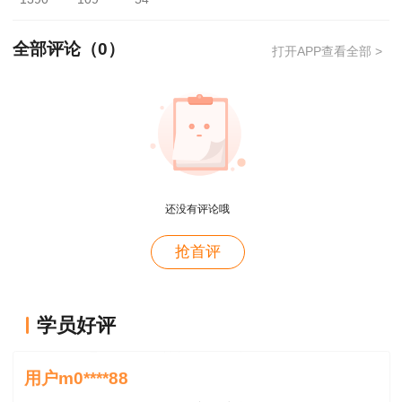
资格审查时间：2022年12月28-29日
全部评论（
0
）
打开APP查看全部 >
资格审查地点：湘西州人力资源和社会保障局
专业技术人员管理科（吉首市人民北路北门街3
号）
用户xi****28
资格审查合格后，将专技科盖章的报名表交州
概论就学习了十几天81分，感谢唐老师！
人事考试院办公室（吉首市北门街2号老州财政局
还没有评论哦
B栋2楼）。
用户m8****88
抢首评
这哪儿是老师啊。保姆式教学。教学从各种角度综合
三、资格审查所须提供的相关材料详见湖南省
考虑。那就是我人生的导师。
人事考试网相关公告。
用户m0****88
学员好评
湘西州人力资源和社会保障局
王老师感恩遇见，愿你健康，辛福
用户m0****88
2022年12月21日