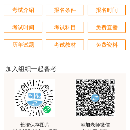
考试介绍
报名条件
报名时间
用户m6****66
非常美好
考试时间
考试科目
免费直播
用户m6****68
陈老师讲得非常好，特别喜欢听他的课
历年试题
考试教材
免费资料
用户m7****66
好好 好 好 好真好
加入组织一起备考
用户Fa****56
认真听完，自己理解，老师确实讲的很好
用户xj****ra
课程课件设计完美，授课老师讲解通俗易懂
用户m9****88
长按保存图片
添加老师微信
李娜老师善于理解归纳，生动有趣，学生边学边受到