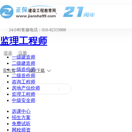
24小时客服电话：010-82333888
监理工程师
登录
注册
一级建造师
二级建造师
一级造价师
官方号
APP下载
二级造价师
咨询工程师
房地产估价师
监理工程师
中级安全师
选课中心
招生方案
免费试听
网校师资