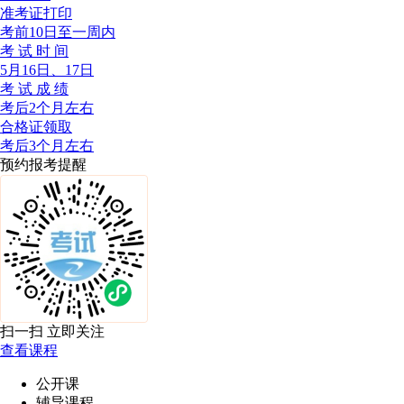
准考证打印
考前10日至一周内
考 试 时 间
5月16日、17日
考 试 成 绩
考后2个月左右
合格证领取
考后3个月左右
预约报考提醒
扫一扫 立即关注
查看课程
公开课
辅导课程