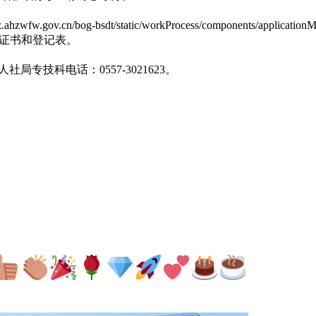
og-bsdt/static/workProcess/components/applicationMateri
送证书和登记表。
社局专技科电话：0557-3021623。