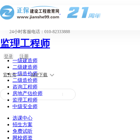
24小时客服电话：010-82333888
监理工程师
登录
注册
一级建造师
二级建造师
一级造价师
官方号
APP下载
二级造价师
咨询工程师
房地产估价师
监理工程师
中级安全师
选课中心
招生方案
免费试听
网校师资