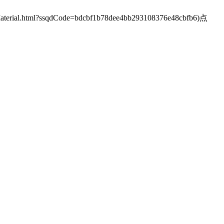
al.html?ssqdCode=bdcbf1b78dee4bb293108376e48cbfb6)点