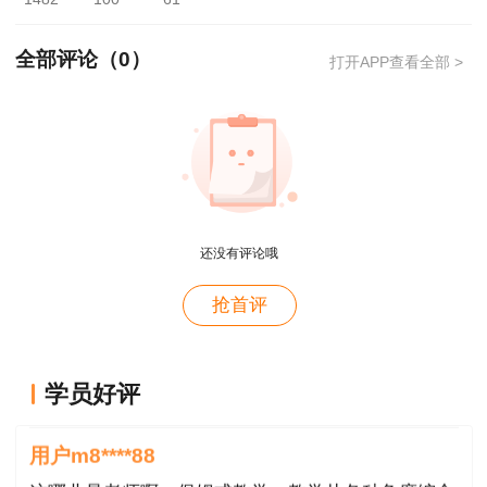
寄”。
全部评论（
0
）
打开APP查看全部 >
②登录安徽政务服务网，切换地区与部门
为“黄山市-市人力资源社会保障局”，搜索【专业技
术人员资格证书管理服务】事项，点击在线办理后
填写信息选择“邮寄”。
如有其他疑问，请与黄山市人力资源和社会保
还没有评论哦
障局行政服务中心窗口联系，联系电话：0559-
2330639；或与黄山市人事考试院联系，联系电
抢首评
话：0559-2359197。
用户xi****28
黄山市人力资源和社会保障局
学员好评
概论就学习了十几天81分，感谢唐老师！
2024年9月9日
用户m8****88