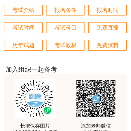
非常好
考试介绍
报名条件
报名时间
用户m6****66
好
考试时间
考试科目
免费直播
用户m6****66
历年试题
考试教材
免费资料
好
用户m6****66
非常美好
加入组织一起备考
用户m6****68
陈老师讲得非常好，特别喜欢听他的课
用户m7****66
好好 好 好 好真好
用户Fa****56
长按保存图片
添加老师微信