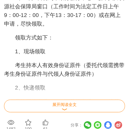
源社会保障局窗口（工作时间为法定工作日上午
9：00-12：00，下午13：30-17：00）或在网上
申请，尽快领取。
领取方式如下：
1、现场领取
考生持本人有效身份证原件（委托代领需携带
考生身份证原件与代领人身份证原件）
2、快递领取
①使用皖事通APP，下载皖事通APP，注册
展开阅读全文
登录后选择地区为“黄山市”，搜索【专业技术人员
资格证书管理服务】事项，选择办事服务栏，点击
分享：
进入事项，填写详细信息后勾选送达方式为“邮
1482
100
61