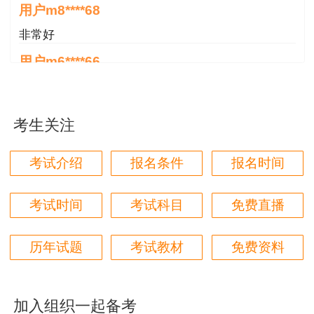
用户m8****68
非常好
用户m6****66
好
用户m6****66
考生关注
好
考试介绍
报名条件
报名时间
用户m6****66
非常美好
考试时间
考试科目
免费直播
用户m6****68
陈老师讲得非常好，特别喜欢听他的课
历年试题
考试教材
免费资料
用户m7****66
好好 好 好 好真好
加入组织一起备考