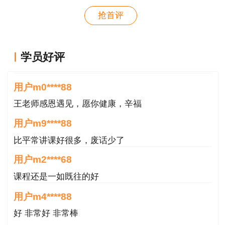
用户m8****88
抢首评
这哪儿是老师啊。保姆式教学。教学从各种角度综合
考虑。那就是我人生的导师。
用户m0****88
学员好评
王老师感恩遇见，愿你健康，辛福
用户m0****88
王老师感恩遇见，愿你健康，辛福
用户m9****88
比平常讲课好很多，废话少了
用户m2****68
课程还是一如既往的好
用户m4****88
好 非常好 非常棒