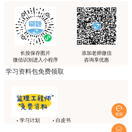
用户Fa****56
认真听完，自己理解，老师确实讲的很好
用户xj****ra
课程课件设计完美，授课老师讲解通俗易懂
用户m9****88
长按保存图片
添加老师微信
李娜老师善于理解归纳，生动有趣，学生边学边受到
微信识别进入小程序
咨询享优惠
精神鼓舞
学习资料包免费领取
用户m7****68
陈老师讲的非常好。
用户m7****88
好好好好好好好
用户m7****88
学习计划
白皮书
好好好好好好好
历年试题
备考精华