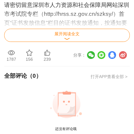
请密切留意深圳市人力资源和社会保障局网站深圳
市考试院专栏（http://hrss.sz.gov.cn/szksy/）首
页“证书发放信息”栏目的证书发放通知，按通知要
求申领证书。
展开阅读全文
分享：
1787
156
239
全部评论（
0
）
打开APP查看全部 >
用户xi****28
概论就学习了十几天81分，感谢唐老师！
还没有评论哦