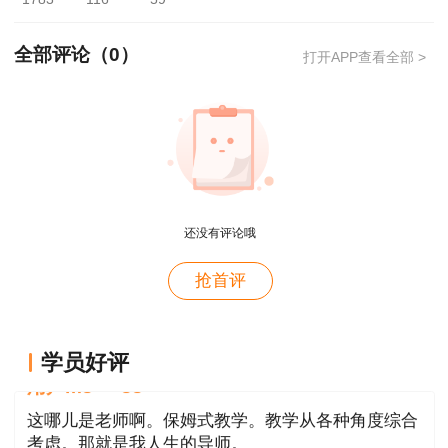
人社部统一组织实施考试的17项专业技术人
全部评论（
0
）
员职业资格证书（见附表）。
打开APP查看全部 >
三、申请时间
自成绩发布之日起5个工作日内。
四、申请地址
还没有评论哦
申领人登录甘肃人事考试网
用户xi****28
（https://ks.rst.gansu.gov.cn/ncms/），点击“证
抢首评
概论就学习了十几天81分，感谢唐老师！
书办理”栏目，选择“全国专业技术人员职业资格证
用户m8****88
书邮寄申请”
，在线注册并准确填写收件人姓名、
这哪儿是老师啊。保姆式教学。教学从各种角度综合
学员好评
联系电话、地址等信息。
考虑。那就是我人生的导师。
五、证书签收
用户m0****88