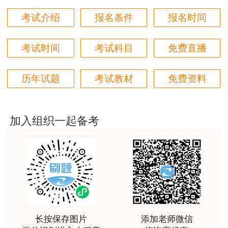
用户m6****66
考试介绍
报名条件
报名时间
好
考试时间
考试科目
免费直播
用户m6****66
非常美好
历年试题
考试教材
免费资料
用户m6****68
陈老师讲得非常好，特别喜欢听他的课
加入组织一起备考
用户m7****66
好好 好 好 好真好
用户Fa****56
认真听完，自己理解，老师确实讲的很好
用户xj****ra
长按保存图片
添加老师微信
课程课件设计完美，授课老师讲解通俗易懂