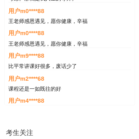
王老师感恩遇见，愿你健康，辛福
证书直邮采取“验证码投递”方式。在证书送达
用户m0****88
前，持证人将收到中国邮政的短信提示（内容含验
证码），持证人需使用验证码签收证书并支付邮寄
王老师感恩遇见，愿你健康，辛福
费用。
用户m9****88
比平常讲课好很多，废话少了
提示：未在直邮时间段申请邮寄的人员请关
注“甘肃人事考试
用户m2****68
网”（https://ks.rst.gansu.gov.cn/ncms/index.shtm
课程还是一如既往的好
书发放”栏目相关信息，查看其他领取方式及领取
用户m4****88
时间。
好 非常好 非常棒
附表
用户m8****68
试行证书直邮的17项专业技术人员职业资格
非常好
考试目录
用户m6****66
考生关注
好