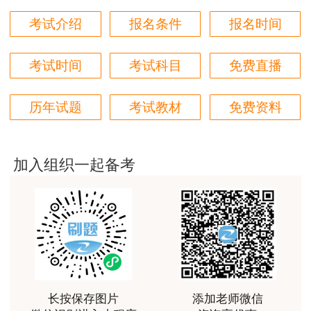
续4个考试年度内通过全部应试科目。
考试介绍
报名条件
报名时间
用户m6****66
参加2个科目考试（级别为免二科）的应试人员须
非常美好
在连续2个考试年度内通过相应应试科目，方可获
考试时间
考试科目
免费直播
用户m6****68
得资格证书。
陈老师讲得非常好，特别喜欢听他的课
历年试题
考试教材
免费资料
已取得监理工程师一种专业职业资格证书的人员，
用户m7****66
报名参加其他专业科目考试的（级别为增报专
好好 好 好 好真好
业），可免考基础科目，在连续2个考试年度内通
加入组织一起备考
用户Fa****56
过相应应试科目，可获得相应专业考试合格证明，
该证明作为注册时增加执业专业类别的依据。
认真听完，自己理解，老师确实讲的很好
用户xj****ra
考试成绩查询网站为中国人事考试网
课程课件设计完美，授课老师讲解通俗易懂
（www.cpta.com.cn）。
用户m9****88
根据《专业技术人员职业资格考试考务工作规程》
长按保存图片
添加老师微信
李娜老师善于理解归纳，生动有趣，学生边学边受到
（人社厅发〔2021〕18号），应试人员对考试成