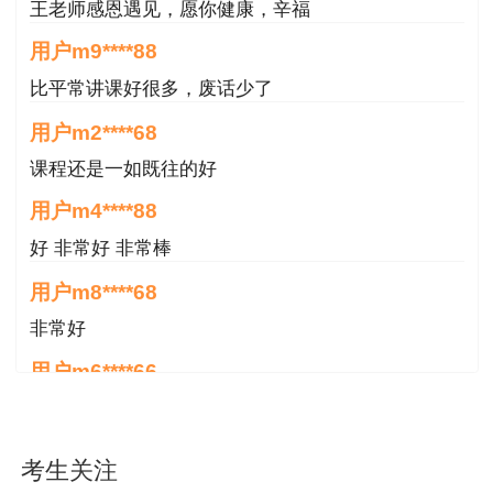
王老师感恩遇见，愿你健康，辛福
二、考试题型及答题方式
用户m9****88
《建设工程监理案例分析》科目为主观题，答题前
比平常讲课好很多，废话少了
必须仔细阅读应试人员注意事项（试卷封二）和作
用户m2****68
答须知（专用答题卡首页），答题时使用规定的作
课程还是一如既往的好
答工具在专用答题卡划定的区域内作答，须在答题
用户m4****88
卡全部页面规定位置填写考生信息；其余三科为客
观题，在答题卡上作答，须规范填涂，以免影响考
好 非常好 非常棒
试成绩。
用户m8****68
非常好
三、考试成绩管理及证书办理
用户m6****66
（一）考试成绩管理
好
监理工程师职业资格考试成绩实行滚动管理，参加
用户m6****66
4个科目考试（级别为考全科）的应试人员须在连
考生关注
好