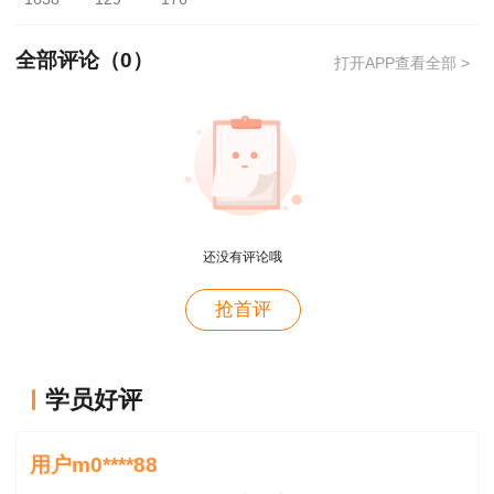
全部评论（
0
）
打开APP查看全部 >
用户xi****28
概论就学习了十几天81分，感谢唐老师！
还没有评论哦
用户m8****88
抢首评
这哪儿是老师啊。保姆式教学。教学从各种角度综合
《建设工程监理基本理论和相关法规》和《建设工
考虑。那就是我人生的导师。
程合同管理》为基础科目；《建设工程目标控制》
用户m0****88
学员好评
和《建设工程监理案例分析》为专业科目。专业类
王老师感恩遇见，愿你健康，辛福
别分为土木建筑工程、交通运输工程和水利工程，
用户m0****88
报考人员可根据实际工作需要选报其一。