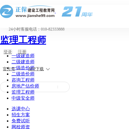
24小时客服电话：010-82333888
监理工程师
登录
注册
一级建造师
二级建造师
一级造价师
官方号
APP下载
二级造价师
咨询工程师
房地产估价师
监理工程师
中级安全师
选课中心
招生方案
免费试听
网校师资