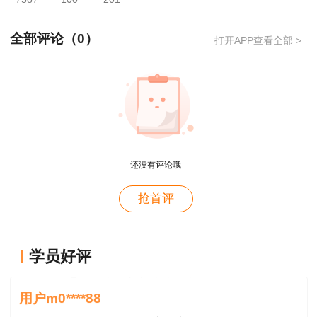
路7号海河大厦三楼313室，联系电话：
24312203。
全部评论（
0
）
打开APP查看全部 >
2022年8月4日
注：该消息来源于天津市住房和城乡建设委员
会，具体名单可前往官网查看
用户xi****28
概论就学习了十几天81分，感谢唐老师！
还没有评论哦
用户m8****88
抢首评
这哪儿是老师啊。保姆式教学。教学从各种角度综合
考虑。那就是我人生的导师。
用户m0****88
学员好评
王老师感恩遇见，愿你健康，辛福
用户m0****88