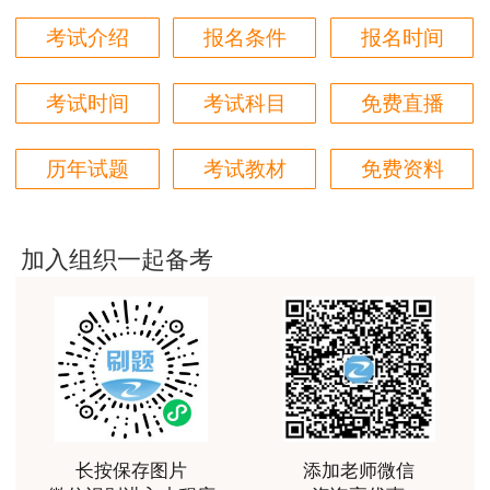
考试介绍
报名条件
报名时间
用户m6****66
非常美好
考试时间
考试科目
免费直播
用户m6****68
陈老师讲得非常好，特别喜欢听他的课
历年试题
考试教材
免费资料
用户m7****66
好好 好 好 好真好
加入组织一起备考
用户Fa****56
认真听完，自己理解，老师确实讲的很好
用户xj****ra
课程课件设计完美，授课老师讲解通俗易懂
用户m9****88
长按保存图片
添加老师微信
李娜老师善于理解归纳，生动有趣，学生边学边受到