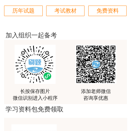
好好 好 好 好真好
历年试题
考试教材
免费资料
用户Fa****56
认真听完，自己理解，老师确实讲的很好
加入组织一起备考
用户xj****ra
课程课件设计完美，授课老师讲解通俗易懂
用户m9****88
李娜老师善于理解归纳，生动有趣，学生边学边受到
精神鼓舞
用户m7****68
长按保存图片
添加老师微信
微信识别进入小程序
咨询享优惠
陈老师讲的非常好。
学习资料包免费领取
用户m7****88
好好好好好好好