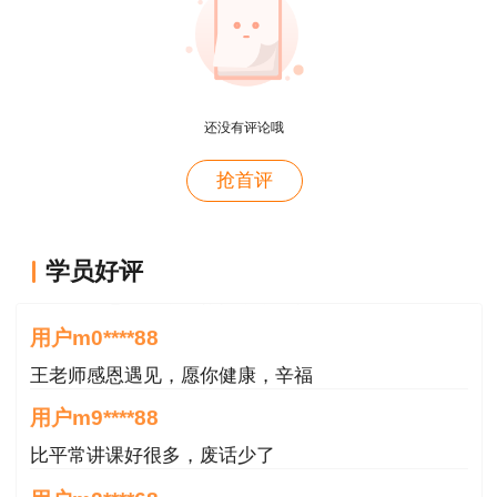
概论就学习了十几天81分，感谢唐老师！
用户m8****88
这哪儿是老师啊。保姆式教学。教学从各种角度综合
还没有评论哦
考虑。那就是我人生的导师。
抢首评
用户m0****88
王老师感恩遇见，愿你健康，辛福
用户m0****88
学员好评
王老师感恩遇见，愿你健康，辛福
用户m9****88
比平常讲课好很多，废话少了
用户m2****68
课程还是一如既往的好