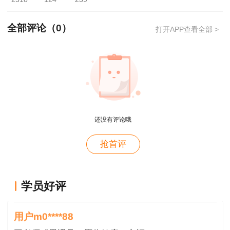
A.费率计费法
全部评论（
0
）
打开APP查看全部 >
B.工时计费法
C.固定单价法
D.服务内容计量法
【答案】A
还没有评论哦
用户xi****28
抢首评
【解析】本题考查的是建设工程监理费用计取
概论就学习了十几天81分，感谢唐老师！
方法。费率计费法是按照工程规模大小和所委托的
用户m8****88
咨询工作繁简，以建设投资的一定百分比来计算。
这哪儿是老师啊。保姆式教学。教学从各种角度综合
学员好评
一般情况下，工程规模越大，建设投资越多，计算
考虑。那就是我人生的导师。
咨询费的百分比越小。参见教材P88。
用户m0****88