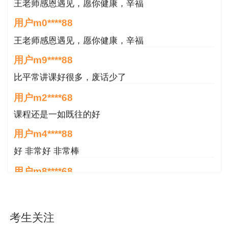
23.根据《标准监理招标文件》，下列合同文
王老师感恩遇见，愿你健康，辛福
件解释的优先顺序中，正确的是（ ）。
用户m0****88
A.监理大纲→委托人要求→监理报酬清单
王老师感恩遇见，愿你健康，辛福
用户m9****88
B.中标通知书→合同协议书→专用合同条款
比平常讲课好很多，废话少了
C.合同协议书→中标通知书→监理报酬清单
用户m2****68
D.委托人要求→专用合同条款→监理大纲
课程还是一如既往的好
用户m4****88
【答案】C
好 非常好 非常棒
【解析】本题考查的是建设工程监理合同订
用户m8****68
立。合同协议书与下列文件一起构成合同文件：①
非常好
中标通知书；投标函及投标函附录；③专用合同条
款；④通用合同条款；⑤委托人要求；⑥监理报酬
用户m6****66
考生关注
清单；⑦监理大纲；⑧其他合同文件。上述合同文
好