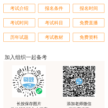
件互相补充和解释。如果合同文件之间存在矛盾或
用户m6****66
考试介绍
报名条件
报名时间
不一致之处，以上述文件的排列顺序在先者为准。
好
参见教材P90。
考试时间
考试科目
免费直播
用户m6****66
24.根据《建设工程质量管理条例》，建设单
非常美好
历年试题
考试教材
免费资料
位有（ ）行为的，责令改正，处工程合同价款百
用户m6****68
分之二以上百分之四以下的罚款。
陈老师讲得非常好，特别喜欢听他的课
A.任意压缩合理工期
加入组织一起备考
用户m7****66
B.将建设工程肢解发包
好好 好 好 好真好
用户Fa****56
C.迫使承包方以低于成本的价格竞标
认真听完，自己理解，老师确实讲的很好
D.对不合格的建设工程按照合格工程验收
用户xj****ra
【答案】D
长按保存图片
添加老师微信
课程课件设计完美，授课老师讲解通俗易懂