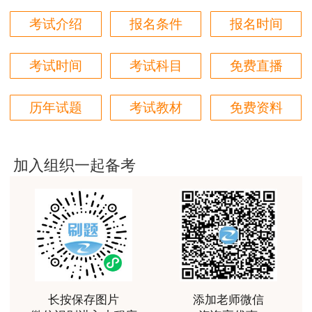
用户m6****66
考试介绍
报名条件
报名时间
好
考试时间
考试科目
免费直播
用户m6****66
非常美好
历年试题
考试教材
免费资料
用户m6****68
陈老师讲得非常好，特别喜欢听他的课
加入组织一起备考
用户m7****66
好好 好 好 好真好
用户Fa****56
认真听完，自己理解，老师确实讲的很好
用户xj****ra
长按保存图片
添加老师微信
课程课件设计完美，授课老师讲解通俗易懂