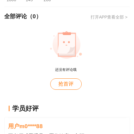
考生本人身份证原件、准考证。(代领人必须
全部评论（
0
）
打开APP查看全部 >
携带考生本人身份证原件)。
以上便是黑龙江齐齐哈尔2018年度监理工程
师证书领取通知，更多监理工程师证书领取信息请
持续关注建设工程教育网!
还没有评论哦
用户xi****28
抢首评
概论就学习了十几天81分，感谢唐老师！
用户m8****88
这哪儿是老师啊。保姆式教学。教学从各种角度综合
学员好评
考虑。那就是我人生的导师。
用户m0****88