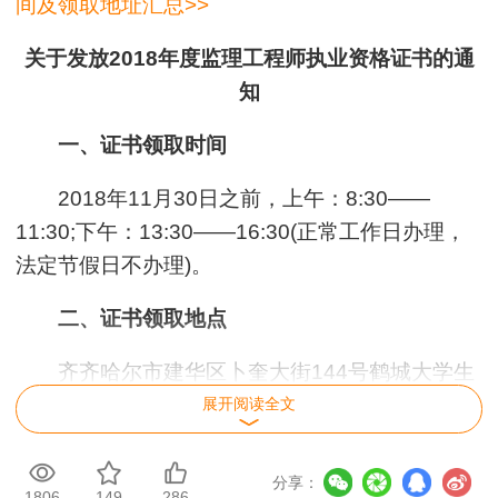
间及领取地址汇总>>
关于发放2018年度监理工程师执业资格证书的通
知
一、证书领取时间
2018年11月30日之前，上午：8:30——
11:30;下午：13:30——16:30(正常工作日办理，
法定节假日不办理)。
二、证书领取地点
齐齐哈尔市建华区卜奎大街144号鹤城大学生
创新创业孵化园(原齐齐哈尔市人才市场)五楼515
展开阅读全文
室。
分享：
三、证书领取携带资料
1806
149
286