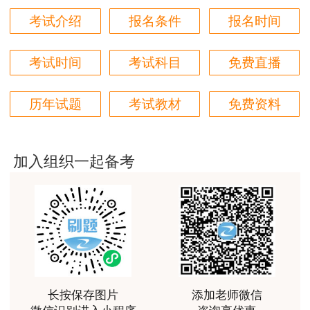
非常好
考试介绍
报名条件
报名时间
用户m6****66
好
考试时间
考试科目
免费直播
用户m6****66
历年试题
考试教材
免费资料
好
用户m6****66
非常美好
加入组织一起备考
用户m6****68
陈老师讲得非常好，特别喜欢听他的课
用户m7****66
好好 好 好 好真好
用户Fa****56
长按保存图片
添加老师微信