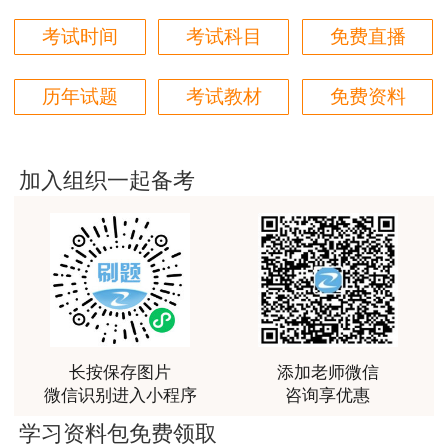
非常美好
考试时间
考试科目
免费直播
用户m6****68
陈老师讲得非常好，特别喜欢听他的课
历年试题
考试教材
免费资料
用户m7****66
好好 好 好 好真好
加入组织一起备考
用户Fa****56
认真听完，自己理解，老师确实讲的很好
用户xj****ra
课程课件设计完美，授课老师讲解通俗易懂
用户m9****88
长按保存图片
添加老师微信
李娜老师善于理解归纳，生动有趣，学生边学边受到
微信识别进入小程序
咨询享优惠
精神鼓舞
学习资料包免费领取
用户m7****68