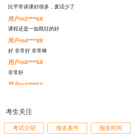
比平常讲课好很多，废话少了
用户m2****68
课程还是一如既往的好
用户m4****88
好 非常好 非常棒
用户m8****68
非常好
用户m6****66
好
用户m6****66
考生关注
好
考试介绍
报名条件
报名时间
用户m6****66