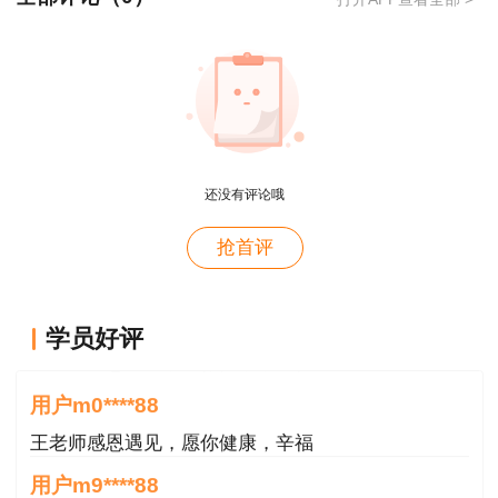
用户xi****28
概论就学习了十几天81分，感谢唐老师！
还没有评论哦
用户m8****88
抢首评
这哪儿是老师啊。保姆式教学。教学从各种角度综合
考虑。那就是我人生的导师。
用户m0****88
学员好评
王老师感恩遇见，愿你健康，辛福
用户m0****88
王老师感恩遇见，愿你健康，辛福
用户m9****88