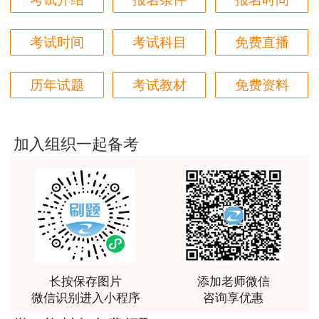
PDF文件。正常的电子证书文件应带有完整的电子
用户m6****66
签章。同时，点击电子签章，应弹出签章信息。
好
考试时间
考试科目
免费直播
用户m6****66
若证书任意内容被篡改，则电子签章无法正常
历年试题
考试教材
免费资料
显示，点击该电子签章，则会弹出该证书已被篡改
好
的提示。
用户m6****66
非常美好
相信看了上述文章，关于监理工程师证书如何
加入组织一起备考
查询的问题大家都知道了。更多资讯欢迎大家登陆
用户m6****68
建设工程教育网查询。
陈老师讲得非常好，特别喜欢听他的课
用户m7****66
好好 好 好 好真好
用户Fa****56
长按保存图片
添加老师微信
认真听完，自己理解，老师确实讲的很好
微信识别进入小程序
咨询享优惠