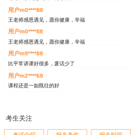
才能继续操作。
用户m0****88
王老师感恩遇见，愿你健康，辛福
5、查询证书信息
用户m0****88
同意服务须知后，进入持证人员查询页面，根
王老师感恩遇见，愿你健康，辛福
据注册信息，查询已开通证书查询的考试中，当前
用户m9****88
用户所获取的证书信息。
比平常讲课好很多，废话少了
查看证书：点击查看按钮，可以在线查看证书
用户m2****68
信息。
课程还是一如既往的好
下载证书：点击下载按钮，下载电子证书pdf
用户m4****88
文件，在本地进行查看、打印等。
好 非常好 非常棒
6、证书真伪查验方法
考生关注
用户m8****68
非常好
在本地用PDF编辑器(非精简版)打开电子证书
考试介绍
报名条件
报名时间