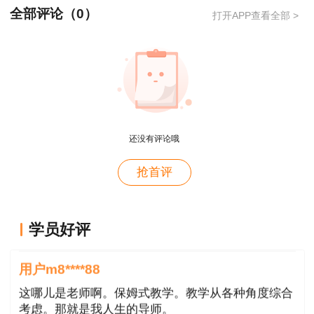
平台注册过的用户，请使用该平台的用户名、密码
全部评论（
0
）
打开APP查看全部 >
登录证书查询验证系统。
未注册过的用户，请点击注册按钮进行注册。
3、系统登录
已在全国专业技术人员资格考试报名服务平台
还没有评论哦
注册过的用户，直接使用该平台的用户名、密码进
行登录。
抢首评
未在全国专业技术人员资格考试报名服务平台
用户xi****28
注册过的，请填写注册信息后，使用注册的用户
学员好评
概论就学习了十几天81分，感谢唐老师！
名、密码进行登录。
用户m8****88
4、服务须知
这哪儿是老师啊。保姆式教学。教学从各种角度综合
考虑。那就是我人生的导师。
首次登录系统时，必须阅读并同意服务须知，