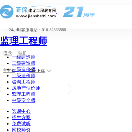
24小时客服电话：010-82333888
监理工程师
登录
注册
一级建造师
二级建造师
一级造价师
官方号
APP下载
二级造价师
咨询工程师
房地产估价师
监理工程师
中级安全师
选课中心
招生方案
免费试听
网校师资