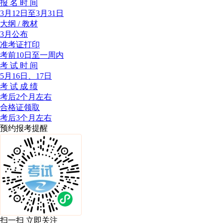
报 名 时 间
3月12日至3月31日
大纲 / 教材
3月公布
准考证打印
考前10日至一周内
考 试 时 间
5月16日、17日
考 试 成 绩
考后2个月左右
合格证领取
考后3个月左右
预约报考提醒
扫一扫 立即关注