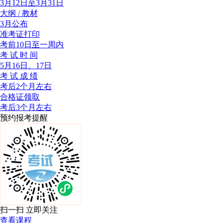
3月12日至3月31日
大纲 / 教材
3月公布
准考证打印
考前10日至一周内
考 试 时 间
5月16日、17日
考 试 成 绩
考后2个月左右
合格证领取
考后3个月左右
预约报考提醒
扫一扫 立即关注
查看课程