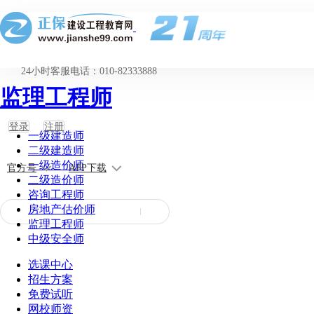
24小时客服电话：010-82333888
监理工程师
登录
注册
一级建造师
二级建造师
一级造价师
官方号
APP下载
二级造价师
咨询工程师
房地产估价师
监理工程师
中级安全师
选课中心
招生方案
免费试听
网校师资