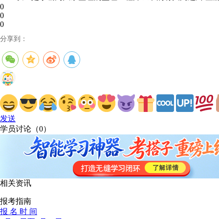
0
0
0
分享到：
发送
学员讨论（
0
）
相关资讯
报考指南
报 名 时 间