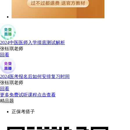
2024中医医师入学摸底测试解析
张钰琪老师
回看
2024医考报名后如何安排复习时间
张钰琪老师
回看
更多免费试听课程点击查看
精品题
正保考搭子