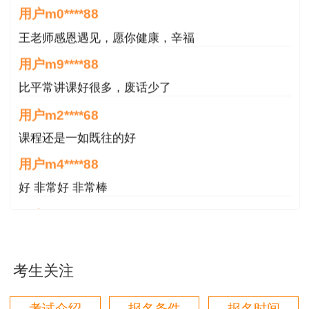
用户m0****88
王老师感恩遇见，愿你健康，辛福
用户m9****88
比平常讲课好很多，废话少了
用户m2****68
课程还是一如既往的好
用户m4****88
好 非常好 非常棒
用户m8****68
非常好
用户m6****66
考生关注
好
用户m6****66
考试介绍
报名条件
报名时间