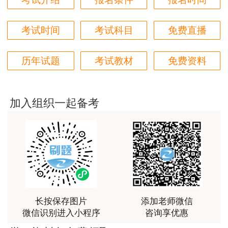
好
考试时间
考试科目
免费直播
用户m6****66
非常美好
历年试题
考试教材
免费资料
用户m6****68
陈老师讲得非常好，特别喜欢听他的课
加入组织一起备考
用户m7****66
好好 好 好 好真好
用户Fa****56
认真听完，自己理解，老师确实讲的很好
用户xj****ra
长按保存图片
添加老师微信
课程课件设计完美，授课老师讲解通俗易懂
微信识别进入小程序
咨询享优惠
用户m9****88