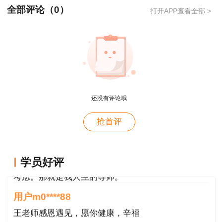
(2)由社会保险机构出具的近一个月在聘用单
全部评论（
0
）
打开APP查看全部 >
位的社保证明扫描件(退休人员需提供有效的退休
证明);
(3)本人近期一寸彩色免冠证件照扫描件。
以上是小编为大家整理的监理工程师证书的有
关问题,希望能帮助到大家。更多关于监理工程师
还没有评论哦
用户xi****28
的问题欢迎登陆建设工程教育网查看。
抢首评
概论就学习了十几天81分，感谢唐老师！
用户m8****88
这哪儿是老师啊。保姆式教学。教学从各种角度综合
学员好评
考虑。那就是我人生的导师。
用户m0****88
王老师感恩遇见，愿你健康，辛福