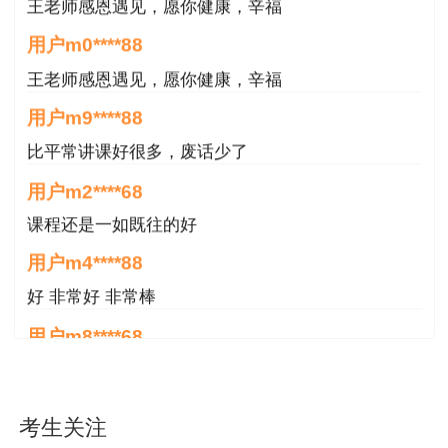
用户m0****88
王老师感恩遇见，愿你健康，辛福
用户m9****88
比平常讲课好很多，废话少了
用户m2****68
课程还是一如既往的好
用户m4****88
好 非常好 非常棒
用户m8****68
非常好
用户m6****66
考生关注
好