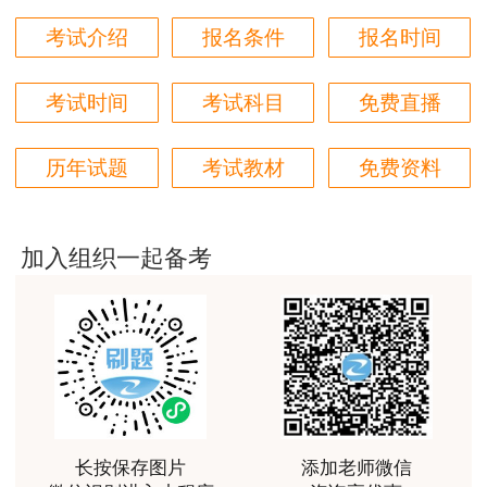
用户m6****66
考试介绍
报名条件
报名时间
好
用户m6****66
考试时间
考试科目
免费直播
非常美好
历年试题
考试教材
免费资料
用户m6****68
陈老师讲得非常好，特别喜欢听他的课
用户m7****66
加入组织一起备考
好好 好 好 好真好
用户Fa****56
认真听完，自己理解，老师确实讲的很好
用户xj****ra
课程课件设计完美，授课老师讲解通俗易懂
长按保存图片
添加老师微信