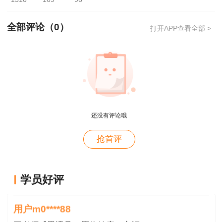
程师初始注册申请表》;
(2)由社会保险机构出具的近一个月在聘用单
全部评论（
0
）
打开APP查看全部 >
位的社保证明扫描件(退休人员需提供有效的退休
证明);
(3)本人近期一寸彩色免冠证件照扫描件。
以上是小编为大家整理的监理工程师证书的有
关问题,希望能帮助到大家。更多关于监理工程师
还没有评论哦
用户xi****28
的问题欢迎登陆建设工程教育网查看。
概论就学习了十几天81分，感谢唐老师！
抢首评
用户m8****88
这哪儿是老师啊。保姆式教学。教学从各种角度综合
学员好评
考虑。那就是我人生的导师。
用户m0****88
王老师感恩遇见，愿你健康，辛福