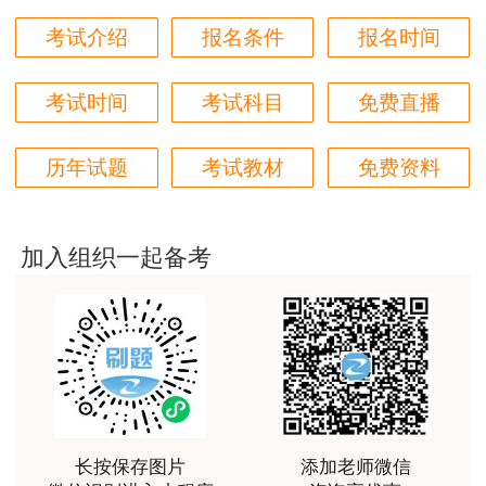
用户m6****66
考试介绍
报名条件
报名时间
好
考试时间
考试科目
免费直播
用户m6****66
非常美好
历年试题
考试教材
免费资料
用户m6****68
陈老师讲得非常好，特别喜欢听他的课
加入组织一起备考
用户m7****66
好好 好 好 好真好
用户Fa****56
认真听完，自己理解，老师确实讲的很好
用户xj****ra
长按保存图片
添加老师微信
课程课件设计完美，授课老师讲解通俗易懂