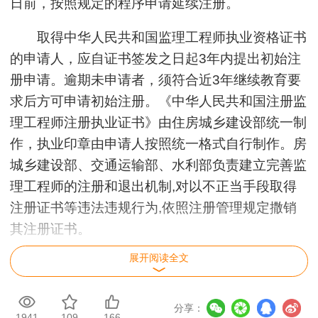
日前，按照规定的程序申请延续注册。
取得中华人民共和国监理工程师执业资格证书
的申请人，应自证书签发之日起3年内提出初始注
册申请。逾期未申请者，须符合近3年继续教育要
求后方可申请初始注册。《中华人民共和国注册监
理工程师注册执业证书》由住房城乡建设部统一制
作，执业印章由申请人按照统一格式自行制作。房
城乡建设部、交通运输部、水利部负责建立完善监
理工程师的注册和退出机制,对以不正当手段取得
注册证书等违法违规行为,依照注册管理规定撒销
其注册证书。
展开阅读全文
申请初始注册需在网上提交下列材料：
(1)本人填写的《中华人民共和国注册监理工
分享：
1941
109
166