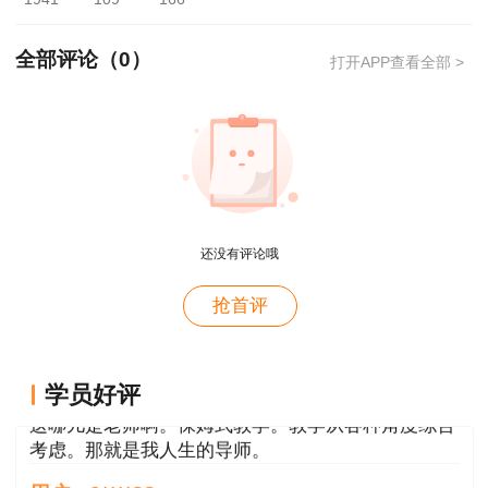
程师初始注册申请表》;
(2)由社会保险机构出具的近一个月在聘用单
全部评论（
0
）
打开APP查看全部 >
位的社保证明扫描件(退休人员需提供有效的退休
证明);
(3)本人近期一寸彩色免冠证件照扫描件。
以上是小编为大家整理的监理工程师证书的有
关问题,希望能帮助到大家。更多关于监理工程师
还没有评论哦
用户xi****28
的问题欢迎登陆建设工程教育网查看。
抢首评
概论就学习了十几天81分，感谢唐老师！
用户m8****88
这哪儿是老师啊。保姆式教学。教学从各种角度综合
学员好评
考虑。那就是我人生的导师。
用户m0****88