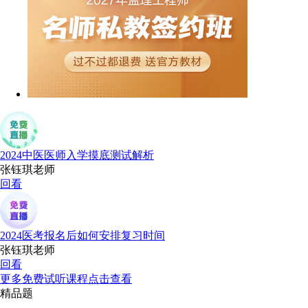
2024中医医师入学摸底测试解析
张钰琪老师
回看
2024医考报名后如何安排复习时间
张钰琪老师
回看
更多免费试听课程点击查看
精品题