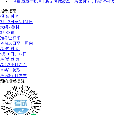
·
张掖2020年监理工程师考试改革，考试时间，报名条件
报考指南
报 名 时 间
3月12日至3月31日
大纲 / 教材
3月公布
准考证打印
考前10日至一周内
考 试 时 间
5月16日、17日
考 试 成 绩
考后2个月左右
合格证领取
考后3个月左右
预约报考提醒