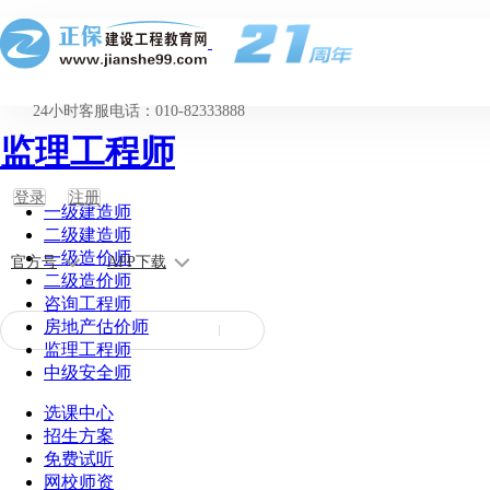
24小时客服电话：010-82333888
监理工程师
登录
注册
一级建造师
二级建造师
一级造价师
官方号
APP下载
二级造价师
咨询工程师
房地产估价师
监理工程师
中级安全师
选课中心
招生方案
免费试听
网校师资