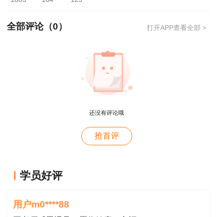
3.单位集体领取方式（仅适用于职称外语和计
算机证书）
全部评论（
0
）
打开APP查看全部 >
（1）考生单位开具介绍信，委托本单位工作
人员领取证书，介绍信需提供如下信息：前来领证
人的姓名和身份证号；考生姓名、身份证号、考试
科目、考试级别、参加考试年月；介绍加盖本单位
公章。
还没有评论哦
用户xi****28
（2）介绍信附件需要附上各考生的身份证复
抢首评
概论就学习了十几天81分，感谢唐老师！
印件。
用户m8****88
（3）领证人凭介绍信和本人身份证原件前来
这哪儿是老师啊。保姆式教学。教学从各种角度综合
学员好评
办理领取手续。
考虑。那就是我人生的导师。
三、办理日期及领取期限
用户m0****88