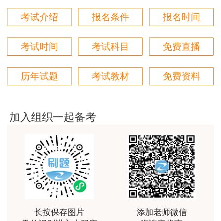
长，请耐心等待工作人员的电话通知。
用户m6****66
考试介绍
报名条件
报名时间
好
4.考生在接到办理完毕的电话通知后2个月内
考试时间
考试科目
免费直播
领取。
用户m6****66
非常美好
5、职称外语、职称计算机证书遗失不补证，
历年试题
考试教材
免费资料
用户m6****68
只开具成绩证明。具体办理程序：（1）考生个人
提出个人申请，申请应包含以下信息：姓名、身份
陈老师讲得非常好，特别喜欢听他的课
加入组织一起备考
证号、考试科目、考试级别、参加考试年月、申请
用户m7****66
原由；个人申请需本人单位核实并加盖公章，无单
好好 好 好 好真好
位的考生需加盖本人社区公章。
用户Fa****56
（2）考生在提交申请一周后按领取手续办
认真听完，自己理解，老师确实讲的很好
理。
用户xj****ra
办理地点：海南省人力资源开发局（地址：海
长按保存图片
添加老师微信
课程课件设计完美，授课老师讲解通俗易懂