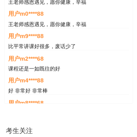
王老师感恩遇见，愿你健康，辛福
10月9日至11月9日工作日期间，集中接收办
用户m0****88
证材料。办理后三个月时间内集中领取证书。
王老师感恩遇见，愿你健康，辛福
四、过期领取证书的办理程序
用户m9****88
1.考生在前台登记需要领取的证书和以前办理
比平常讲课好很多，废话少了
时间；
用户m2****68
2.考生在一周后按领取手续办理。
课程还是一如既往的好
用户m4****88
五、遗失补证的办理程序
好 非常好 非常棒
1.考生在《海南日报》上刊登遗失声明（声明
用户m8****68
印制编号作废）；
非常好
2.提交办证材料。
用户m6****66
考生关注
好
3.因补办证书需向国家人社部申请，时间较