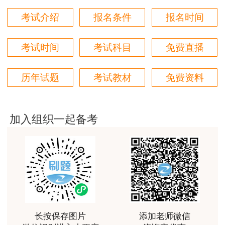
好
考试介绍
报名条件
报名时间
用户m6****66
非常美好
考试时间
考试科目
免费直播
用户m6****68
历年试题
考试教材
免费资料
陈老师讲得非常好，特别喜欢听他的课
用户m7****66
好好 好 好 好真好
加入组织一起备考
用户Fa****56
认真听完，自己理解，老师确实讲的很好
用户xj****ra
课程课件设计完美，授课老师讲解通俗易懂
用户m9****88
长按保存图片
添加老师微信