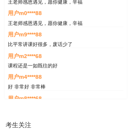
王老师感恩遇见，愿你健康，辛福
用户m9****88
比平常讲课好很多，废话少了
用户m2****68
课程还是一如既往的好
用户m4****88
好 非常好 非常棒
用户m8****68
非常好
用户m6****66
好
考生关注
用户m6****66