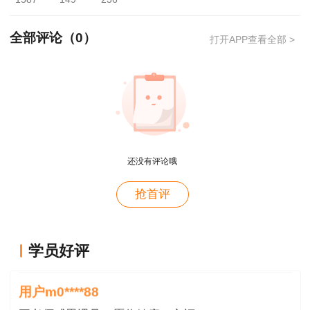
份证原件；（个别省禁止他人代领）
携带资料：
全部评论（
0
）
打开APP查看全部 >
领取须持本人身份证（护照或驾照）原件、成
绩单、准考证原件。
若代领，代领人须持本人身份证原件及上述要
用户xi****28
求的证件。（以上信息仅供参考，具体要求以当地
概论就学习了十几天81分，感谢唐老师！
还没有评论哦
规定为准）
用户m8****88
抢首评
这哪儿是老师啊。保姆式教学。教学从各种角度综合
考虑。那就是我人生的导师。
学员好评
用户m0****88
王老师感恩遇见，愿你健康，辛福
用户m0****88