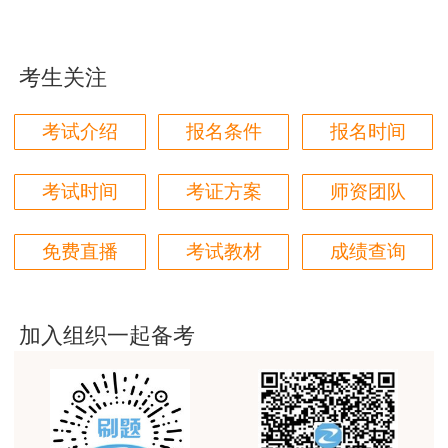
用户m9****66
段在时间上往往是交叉的，因此，施工方的项目管
对本次课程购买的老师的服务态度非常满意。希望我
理工作也会涉及设计阶段；选项D，施工方项目管
们网站教学质量越来越高。祝大家都取得满意的结
考生关注
果！
理的目标应符合合同的要求。
用户m5****66
考试介绍
报名条件
报名时间
一建考前冲刺抢分大作战，一站过一建！参与
3位老师，讲的都非常的好
打卡活动，赢取学习好礼！
考试时间
考证方案
师资团队
用户m5****66
3位老师，讲的都非常的好，
免费直播
考试教材
成绩查询
用户m9****88
建设工程教育网很给力，课程逻辑清晰，老师讲解通
俗易懂，重点突出，模拟题质量高，押题卷压中的知
加入组织一起备考
识点很多，尤其是实务简答题秘籍压中将近70%的小
问，让小白学员也能一次过四门，十分给力，值得推
荐[强][强]
用户jl****un