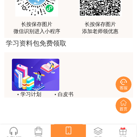
感谢教育网的多年支持与培养。
用户m9****66
长按保存图片
长按保存图片
老师讲课认真负责，要点突出；我考试通过了。
微信识别进入小程序
添加老师领优惠
扫描进入小程序参与打卡，冲刺一建
用户m9****66
学习资料包免费领取
老师讲课认真负责，要点突出；我考试通过了。
用户ch****15
达老师的课程讲的非常好
用户s****02
学习计划
白皮书
喜欢达老师的讲课
历年试题
备考精华
用户s****02
一键领取
讲的不错~
用户s****02