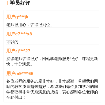
学员好评
A.可以采用工程施工总承包管理模式
课程真不错
用户g****jk
B.项目的整体利益和施工方本身的利益是对立
关系
老师很用心，讲得很到位。
用户c7****x8
C.施工方项目管理工作涉及项目实施阶段的全
可以的
过程
用户zj****27
D.施工方项目管理的目标应根据其生产和经营
授课老师讲得很好，网站李老师服务很好，课程更新
的情况确定
快，十分满意。
【答案】A
用户m9****66
各位老师的服务态度非常好，非常感谢！希望我们网
【解析】选项B，项目的整体利益和施工方本
站的教学质量越来越好，希望我们每位参加学习的同
身的利益是对立统一关系，两者有其统一的一面，
学都取得非常优秀满意的成绩，衷心感谢各位老师的
辛勤付出！
也有其矛盾的一面；选项C，施工方的项目管理工
作主要在施工阶段进行，但由于设计阶段和施工阶