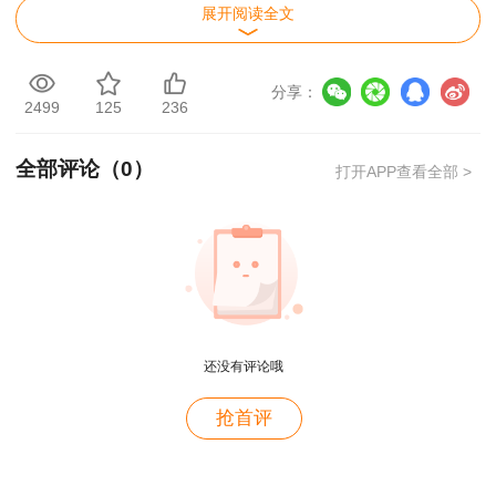
2. 指定分包，签约前必须得到施工总承包方
展开阅读全文
或施工总承包管理方的认可，施工总承包方或施工
总承包管理方应对合同规定的工期目标和质量目标
分享：
2499
125
236
负责。
全部评论（
0
）
3. 施工总承包方或施工总承包管理方应对合
打开APP查看全部 >
同规定的工期目标和质量目标负责。
4. 我国的大中型建设项目引进了为业主方服
务（或称代表业主利益）的工程项目管理的咨询服
用户m4****68
务，这属于业主方项目管理的范畴。在国际上，工
老师讲的深入浅出，风趣幽默。编的记忆口诀也很助
程项目管理咨询公司不仅为业主提供服务，也向施
还没有评论哦
于记忆。
工方、设计方和建设物资供应方提供服务。
用户zh****86
抢首评
【例题】关于施工方项目管理的说法，正确的
老师讲的很好
是（ ）。
用户cd****18